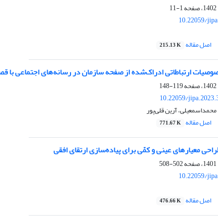
1-11
10.22059/jip
اصل مقاله
215.13 K
وصیات ارتباطاتی ادراک‌شده از صفحه سازمان در رسانه‌های اجتماعی با 
119-148
10.22059/jipa.2023
محمداسمعیلی، آرین قلی‌پور
اصل مقاله
771.67 K
ی معیارهای عینی و کمّی برای پیاده‌سازی ارتقای افقی
502-508
10.22059/jip
اصل مقاله
476.66 K