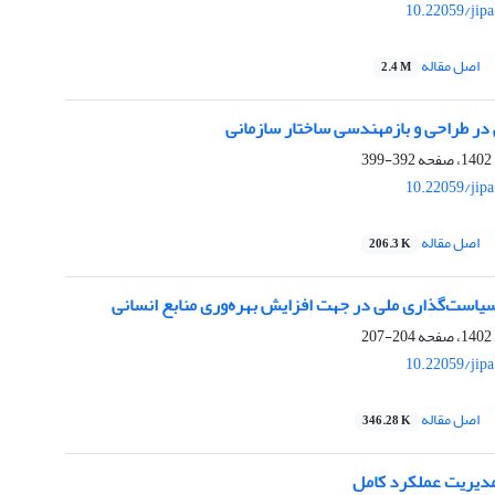
10.22059/jip
اصل مقاله
2.4 M
 در طراحی و بازمهندسی ساختار سازمانی
392-399
10.22059/jip
اصل مقاله
206.3 K
است‌‌گذاری ملی در جهت افزایش بهره‌وری منابع انسانی
204-207
10.22059/jip
اصل مقاله
346.28 K
دیریت عملکرد کامل