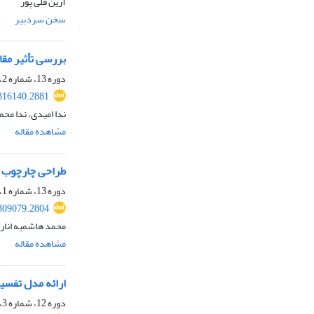
آرین قلی پور
سخن سردبیر
بررسی تأثیر مقا
دوره 13، شماره 2، 1400، صفحه
.316140.2881
ندا امیدی، ندا محم
مشاهده مقاله
طراحی چارچوب ش
دوره 13، شماره 1، 1400، صفحه
.309079.2804
محمد هاشمیه انارکی
مشاهده مقاله
ارائه مدل تفسیر
دوره 12، شماره 3، 1399، صفحه