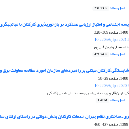
اصل مقاله
230.73 K
یسه اجتماعی و امتیاز ارزیابی عملکرد بر بازخورپذیری کارکنان با میانجیگ
309-328
10.22059/jipa.2021
داسمعیلی، ارین قلی پور
اصل مقاله
471.54 K
ایستگی کارکنان مبتنی بر راهبردهای سازمان (مورد مطالعه معاونت برق وز
29-58
10.22059/jipa.2020
، ارین قلی پور، مجتبی امیری، محمد علی بابایی زکلیکی
اصل مقاله
1.47 M
ی ـ ساختاری نظام جبران خدمات کارکنان بخش دولتی در راستای ارتقای‌ سل
427-460