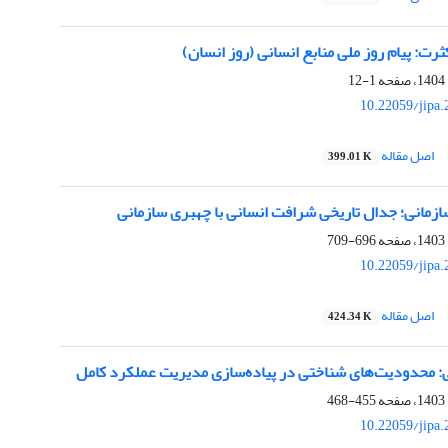
ت: پیام روز ملی منابع انسانی (روز انسان)
1-12
10.22059/jipa
اصل مقاله
399.01 K
زمانی؛ جدال تاریخی شرافت انسانی با چهبری سازمانی
696-709
10.22059/jipa
اصل مقاله
424.34 K
 محدودیت‏‌های شناختی در پیاده‌سازی مدیریت عملکرد کامل
455-468
10.22059/jipa