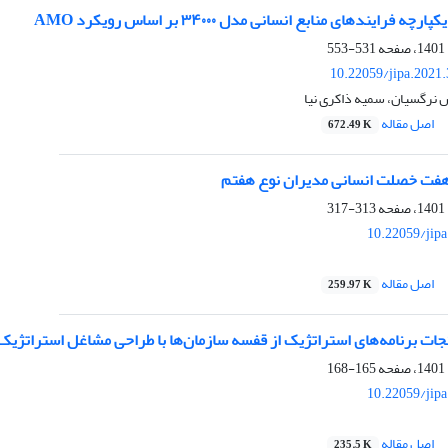
فرایندهای منابع انسانی مدل ۳۴۰۰۰ بر اساس رویکرد AMO
531-553
10.22059/jipa.2021
س نرگسیان، سمیه ذاکری نیا
اصل مقاله
672.49 K
فت خصلت انسانی مدیران نوع هفتم
313-317
10.22059/jip
اصل مقاله
259.97 K
ات برنامه‌های استراتژیک از قفسه سازمان‌ها با طراحی مشاغل استراتژیک
165-168
10.22059/jip
اصل مقاله
235.5 K