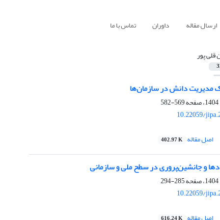
ارسال مقاله
داوران
تماس با ما
ن قلی پور
3
569-582
10.22059/jipa
اصل مقاله
402.97 K
ها و جانشین‌پروری در سطح ملی و سازمانی
285-294
10.22059/jipa
اصل مقاله
616.24 K