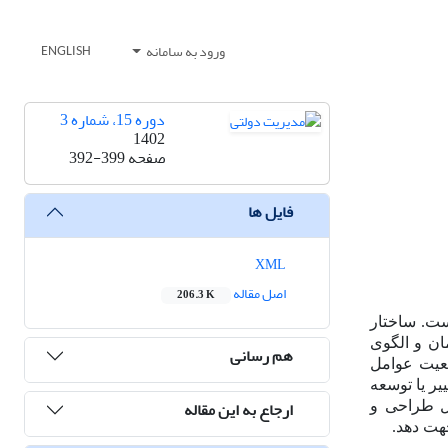
ورود به سامانه
ENGLISH
دوره 15، شماره 3
1402
صفحه
392-399
فایل ها
XML
اصل مقاله
206.3 K
است. ساختار
ان و الگوی
هم رسانی
ضعیت عوامل
یر یا توسعه
ارجاع به این مقاله
مل طراحی و
جهت دهد.