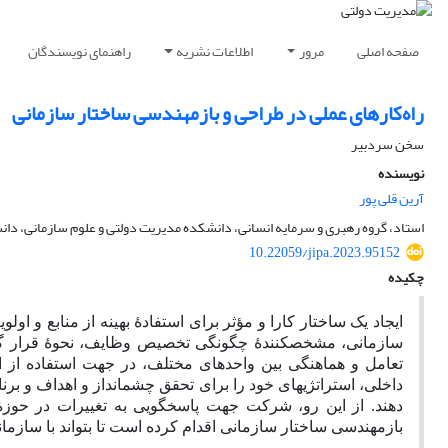
صفحه اصلی
مرور
اطلاعات نشریه
راهنمای نویسندگان
راه‌کارهای عملی در طراحی و بازمهندسی ساختار سازمانی
سخن سردبیر
نویسنده
آرین قلی پور
استاد، گروه رهبری و سرمایه انسانی، دانشکده مدیریت دولتی و علوم سازمانی، دانش
10.22059/jipa.2023.95152
چکیده
ایجاد یک ساختار کارا و مؤثر برای استفادۀ بهینه از منابع و او
سازمانی، مشخص‏کنندۀ چگونگی تخصیص وظایف، نحوۀ قرار گرف
تعامل و هماهنگی بین واحدهای مختلف، در جهت استفاده از ا
داخلی، استراتژی‏های خود را برای تحقق چشم‏انداز و اهداف و برنام
دهند. از این رو، شرکت جهت پاسخ‏گویی به تغییرات در حوزۀ 
بازمهندسی ساختار سازمانی اقدام کرده است تا بتواند با سازمان‏