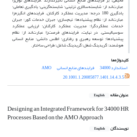
محیطی، بر فرایندهای منابع انسانی تأثیرگذارند .فرایندهای توان‌زا
عبارت‌اند از: شایسته‌سالاری تزئینی؛ شایسته‌گزینی؛ یادگیری تعاملی؛
یادگیری 180 درجه؛ مدیریت عملکرد کارکنان. فرایندهای انگیزه‌زا
عبارت‌اند از: نظام پیشنهادها؛ تیم‌سازی؛ جبران خدمات کور؛ جبران
خدمات عملکردگرا؛ مدیریت عملکرد کارکنان؛ ارزیابی عملکرد
سوسیالیستی. در نهایت، فرایندهای فرصت‌زا عبارت‌اند از: نظام
پیشنهادها؛ توسعه رهبری و رفتاری؛ اطلس دانشی؛ منابع انسانی
هوشمند؛ گریدینگ شغل؛ گریدینگ شاغل؛ طراحی ساختار.
کلیدواژه‌ها
استاندارد 34000
فرایندهای منابع انسانی
AMO
20.1001.1.20085877.1401.14.4.3.5
عنوان مقاله
English
Designing an Integrated Framework for 34000 HR
Processes Based on the AMO Approach
نویسندگان
English