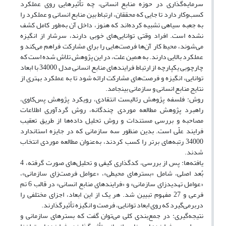
سرمایه‌گذاری در حوزه منابع انسانی، چه تأثیرهایی روی عملکرد
کسب‌وکار دارد تا جایی که محققان، ارتباط بین منابع انسانی و عملکرد را
به جعبه سیاهی تشبیه کرده‌اند که هنوز، داخل آن به‌طور کامل کشف
نشده است. افراد وقتی توانایی‌های خوبی دارند، سرشار از انگیزه
می‌شوند، محیط کار آن‌ها فرصت‌هایی را برای مشارکت فراهم می‌کند و
عملکرد بالایی دارند. به همین علت، در این پژوهش تلاش شده است که
چارچوبی یکپارچه از ارتباط فرایندهای منابع انسانی مدل 34000 با ابعاد
توانایی، انگیزه و فرصت‌های مشارکت ارائه شود تا به عملکرد بهتری از
نتایج منابع انسانی و سازمانی بینجامد.
روش: فلسفه پژوهش رئالیست انتقادی، رویکرد پژوهش پس‌کاوی،
راهبرد پژوهش مطالعه موردی چندگانه، روش گردآوری اطلاعات
مصاحبه و بررسی مستندات و روش تحلیل داده‌ها از طریق تعقیب
فرایند علّی است. بدین منظور سه سازمانی که در جایزه استاندارد
34000 رتبه‌های برتر را کسب کردند، به‌عنوان مطالعه موردی انتخاب
شدند.
یافته‌ها: پس از بررسی، کدگذاری کیفی و تحلیل‌های صورت گرفته، 4
بُعد اصلی، شامل «بسترهای محیطی»، «عوامل فرصت‌زای سازمانی»،
«عوامل تهدیدزای سازمانی» و «فرایندهای منابع انسانی» در قالب 6 تم
فرعی و 27 مفهوم تبیین شد. هر یک از این ابعاد، اجزای مختلفی را
دربرمی‌گیرد که روی ابعاد توانایی، فرصت و انگیزه تأثیرگذارند.
نتیجه‌گیری: در جمع‌بندی کلی می‌توان گفت که بسترهای سازمانی و