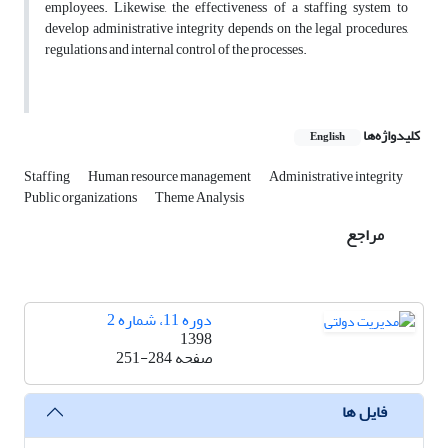
employees. Likewise, the effectiveness of a staffing system to
develop administrative integrity depends on the legal procedures,
regulations and internal control of the processes.
کلیدواژه‌ها
English
Staffing
Human resource management
Administrative integrity
Public organizations
Theme Analysis
مراجع
دوره 11، شماره 2
1398
صفحه
251-284
فایل ها