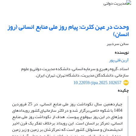
وحدت در عین کثرت: پیام روز ملی منابع انسانی (روز
انسان)
سخن سردبیر
نویسنده
آرین قلی پور
استاد، گروه رهبری و سرمایه انسانی، دانشکده مدیریت دولتی و علوم
سازمانی، دانشکدگان مدیریت، دانشگاه تهران، تهران، ایران.
10.22059/jipa.2025.102657
چکیده
چهاردهمین سال نکوداشت روز ملی منابع انسانی، در 25 فروردین
1404 با شکوه خاصی برگزار شد و در اکثر ‏سازمان‏های کشور رویدادهای
ویژه‏ای در این روز به‏وقوع پیوست. هدف از نکوداشت روز ملی منابع
انسانی، تمرکز بر انسان است. این رویداد برخلاف تفکر یک قرن اخیر
اندیشمندان و مسئولان کشور است که تمرکزشان بر زمین و زیر زمین
بوده است و انسان‏های روی زمین در اولویت نظری و عملی آن‏ها نبوده