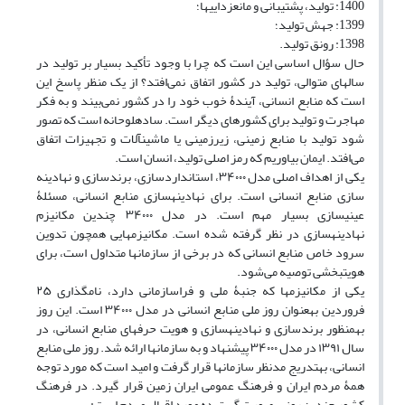
1400: تولید، پشتیبانی و مانع‏زدایی‏ها؛
1399: جهش تولید؛
1398: رونق تولید.
حال سؤال اساسی این است که چرا با وجود تأکید بسیار بر تولید در
سال‏های متوالی، تولید در کشور اتفاق نمی‌افتد؟ از یک منظر پاسخ این
است که منابع انسانی، آیندۀ خوب خود را در کشور نمی‌بیند و به فکر
مهاجرت و تولید برای کشورهای دیگر است. ساده‏لوحانه است که تصور
شود تولید با منابع زمینی، زیرزمینی یا ماشین‏آلات و تجهیزات اتفاق
می‌افتد. ایمان بیاوریم که رمز اصلی تولید، انسان است.
یکی از اهداف اصلی مدل ۳۴۰۰۰، استانداردسازی، برندسازی و نهادینه
سازی منابع انسانی است. برای نهادینه‏سازی منابع انسانی، مسئلۀ
عینی‏سازی بسیار مهم است. در مدل ۳۴۰۰۰ چندین مکانیزم
نهادینه‏سازی در نظر گرفته شده است. مکانیزم‏هایی همچون تدوین
سرود خاص منابع انسانی که در برخی از ‏سازمان‏ها متداول است، برای
هویت‏بخشی توصیه می‌شود.
یکی از مکانیزم‏ها که جنبۀ ملی و فراسازمانی دارد، نام‏گذاری ۲۵
فروردین به‏عنوان روز ملی منابع انسانی در مدل ۳۴۰۰۰ است. این روز
به‏منظور برندسازی و نهادینه‏سازی و هویت حرفه‏ای منابع انسانی، در
سال ۱۳۹۱ در مدل ۳۴۰۰۰ پیشنهاد و به ‏سازمان‏ها ارائه شد. روز ملی منابع
انسانی، به‏تدریج مدنظر ‏سازمان‏ها قرار گرفت و امید است که مورد توجه
همۀ مردم ایران و فرهنگ عمومی ایران زمین قرار گیرد. در فرهنگ
کشور چندین روز به‏صورت گسترده مورد اقبال مردم است: