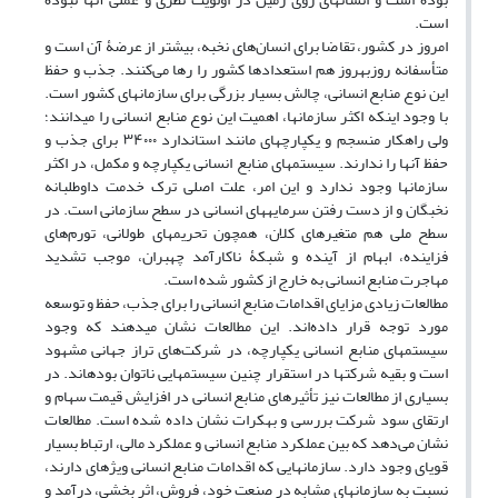
است.
امروز در کشور، تقاضا برای انسان‌های نخبه، بیشتر از عرضۀ آن است و
متأسفانه روزبه‏روز هم استعدادها کشور را رها می‌کنند. جذب و حفظ
این نوع منابع انسانی، چالش بسیار بزرگی برای ‏سازمان‏های کشور است.
با وجود اینکه اکثر ‏سازمان‏ها، اهمیت این نوع منابع انسانی را می‏دانند؛
ولی راه‏کار منسجم و یکپارچه‏ای مانند استاندارد ۳۴۰۰۰ برای جذب و
حفظ آن‏ها را ندارند. سیستم‏های منابع انسانی یکپارچه و مکمل، در اکثر
‏سازمان‏ها وجود ندارد و این امر، علت اصلی ترک خدمت داوطلبانه
نخبگان و از دست رفتن سرمایه‏های انسانی در سطح سازمانی است. در
سطح ملی هم متغیرهای کلان، همچون تحریم‏های طولانی، تورم‌های
فزاینده، ابهام از آینده و شبکۀ ناکارآمد چهبران، موجب تشدید
مهاجرت منابع انسانی به خارج از کشور شده است.
مطالعات زیادی مزایای اقدامات منابع انسانی را برای جذب، حفظ و توسعه
مورد توجه قرار داده‌اند. این مطالعات نشان می‏دهند که وجود
سیستم‏های منابع انسانی یکپارچه، در شرکت‌های تراز جهانی مشهود
است و بقیه شرکت‏ها در استقرار چنین سیستم‏هایی ناتوان بوده‏اند. در
بسیاری از مطالعات نیز تأثیرهای منابع انسانی در افزایش قیمت سهام و
ارتقای سود شرکت بررسی و به‏کرات نشان داده شده است. مطالعات
نشان می‌دهد که بین عملکرد منابع انسانی و عملکرد مالی، ارتباط بسیار
قوی‏ای وجود دارد. ‏سازمان‏هایی که اقدامات منابع انسانی ویژه‏ای دارند،
نسبت به ‏سازمان‏های مشابه در صنعت خود، فروش، اثر بخشی، درآمد و