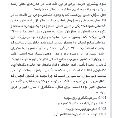
سود بیشتری دارند. برخی از این اقدامات در مدل‌های تعالی رصد
می‌شود و در اندازه‏گیری عملکرد سازمانی دخیل است.
حال سؤال اصلی این است که با وجود مشخص بودن این اقدامات در
کتاب‌های مدیریتی و مدل‌های تعالی، چرا ‏سازمان‏ها از پیاده‏سازی چنین
اقداماتی ناتوان‏اند؟ یکی از دلایل اصلی، عدم وجود یک رویکرد منسجم و
یکپارچه به انسان در سازمان است. به همین دلیل، استاندارد ۳۴۰۰۰
تلاش می‏کند که به‏صورت سیستماتیک، یکپارچه و سینرژیک، این
اقدامات منابع انسانی را مستقر سازد. البته باید خاطرنشان ساخت که
موفقیت استاندارد ۳۴۰۰۰ در گرو اعتقاد و حمایت همه‏جانبه مدیران
ارشد است. در این زمینه باور و مدل ذهنی بسیار مهم است. اغلب
مدیران ارشد کشور، باوری به منابع انسانی ندارند و توجه آن‏ها به تولید،
فروش، زنجیرۀ تأمین، امور حقوقی و قراردادها، امور مالی و تکنولوژی یا
تکنولوژی اطلاعات است. در اینکه همۀ این عوامل مهم‏اند، تردیدی
نیست؛ ولی سؤال اساسی این است که چرا تولید در کشور، آنچنان که
انتظار می‌رود، رخ نمی‌دهد. تأکید بر تولید در کشور، بیشترین تأکید در
سال‏های اخیر بوده است. برای مثال، نام‏گذاری 7 سال اخیر را مرور
می‌کنیم.
1404: سرمایه‏گذاری برای تولید؛
1403: جهش تولید با مشارکت مردم؛
1402: مهار تورم و رشد تولید؛
1401: تولید دانش‏بنیان و اشتغال‏آفرینی؛