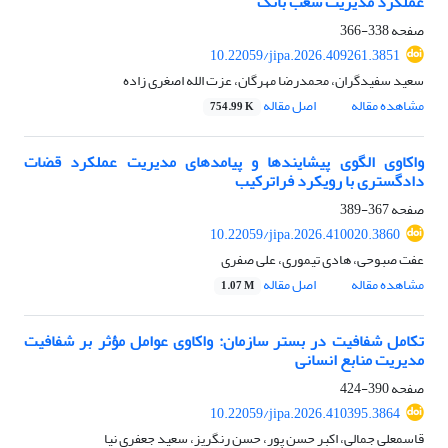
عملکرد مدیریت شعب بانک
صفحه
338-366
10.22059/jipa.2026.409261.3851
سعید سفیدگران، محمدرضا مهرگان، عزت الله اصغری زاده
مشاهده مقاله
اصل مقاله
754.99 K
واکاوی الگوی پیشایندها و پیامدهای مدیریت عملکرد قضات
دادگستری با رویکرد فراترکیب
صفحه
367-389
10.22059/jipa.2026.410020.3860
عفت صبوحی، هادی تیموری، علی صفری
مشاهده مقاله
اصل مقاله
1.07 M
تکامل شفافیت در بستر سازمان: واکاوی عوامل مؤثر بر شفافیت
مدیریت منابع انسانی
صفحه
390-424
10.22059/jipa.2026.410395.3864
قاسمعلی جمالی، اکبر حسن پور، حسن رنگریز، سعید جعفری نیا