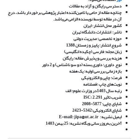
دسترسی رایگان و آزاد به مقالات
چنانچه مقاله از حامی یا تامین‌کننده اعتبار پژوهشی برخوردار باشد، درج
آن در مقاله توسط نویسنده الزامی می‌باشد.
کشور محل انتشار
:
ایران
ناشر
:
انتشارات دانشگاه تهران
حوزه
تخصصی
:
مدیریت دولتی
شروع انتشار
:
پاییز و زمستان 1388
زبان مجله
:
فارسی (چکیده انگلیسی)
هزینه بررسی و پذیرش مقاله
:
رایگان
نوع
داوری
:
داوری بسته (دو سو ناشناس) و 2 داور
بازه زمانی بررسی اولیه
:
یک هفته
فرمت
:
چاپی و الکترونیکی
نوبت‌های چاپ
:
فصلنامه
رتبه سال 1403در وزارت علوم
: الف
ضریب تاثیر
ISC
2.291
:
شاپای چاپی: 5877-2008
شاپای الکترونیکی:5342-2423
ایمیل نشریه:
E-mail: jipa@ut.ac.ir
آخرین به‌روز‌رسانی وبگاه نشریه: 25 بهمن 1403