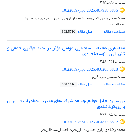
صفحه
484-520
10.22059/jipa.2025.407958.3836
سید مجتبی شهرآئینی، مجید مختاریان پور، علی اصغر پورعزت، مهدی
عبدالحمید
مشاهده مقاله
اصل مقاله
692.57 K
مدل‏سازی معادلات ساختاری عوامل مؤثر بر تصمیم‌‌گیری جمعی و
تأثیر آن بر توسعۀ فردی
صفحه
521-548
10.22059/jipa.2026.406205.3828
سید محسن میرباقری
مشاهده مقاله
اصل مقاله
600.14 K
بررسی و تحلیل موانع توسعه شرکت‌‌‌های مدیریت صادرات در ایران
با رویکرد نهادی
صفحه
549-573
10.22059/jipa.2025.404823.3812
محمدرضا مولایاری، حسن دانایی فرد، احسان سلطانی فر