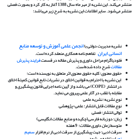
منتشر می‌کند. این نشریه از مهر ماه سال 1388 آغاز به کار کرد و بصورت فصلی
منتشر می‌شود. سایر اطلاعات این نشریه به شرح زیر می‌باشد
:
انجمن علمی آموزش و توسعه منابع
نشریه مدیریت دولتی با
انسانی ایران
تفاهم نامه همکاری منعقد کرده است.
فلودیاگرام مراحل داوری و پذیرش مقاله در قسمت
فرایند
پذیرش
مقالات
شرح داده شده‌است.
حقوق معنوی:
کلیه حقوق معنوی اثر متعلق به نویسنده است؛
این نشریه با احترام به قوانین اخلاق در نشریات تابع قوانین کمیتۀ اخلاق
در انتشار
(
COPE
)
می باشد و از آیین نامه اجرایی قانون پیشگیری و
مقابله با تقلب در آثار علمی پیروی می نماید.
نوع نشریه:
نشریه علمی
نوع مقالات قابل انتشار: علمی-پژوهشی
توالی انتشار:
فصلی
زبان:
دو زبانه فارسی(چکیده و منابع مقالات انگلیسی)
متوسط زمان داوری مقالات:
9 هفته
سرقت ادبی
:
جهت پیشگیری از سرقت ادبی از نرم افزار
سمیم
نور
استفاده می‌شود.