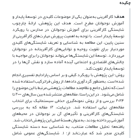
چکیده
هدف:
کارآفرینی به‌عنوان یکی از موضوعات کلیدی در توسعۀ پایدار و
آموزش نوجوانان مطرح است. هدف این پژوهش، ارائۀ چارچوب
شایستگی کارآفرینی برای آموزش نوجوانان در مدارس با رویکرد
توسعۀ پایدار است. با توجه به اهمیت پرورش مهارت‌های کارآفرینی از
سنین پایین، این مطالعه به شناسایی و تعریف شایستگی‌های کلیدی
موردنیاز برای تقویت روحیه و توانایی‌های کارآفرینانه در نوجوانان
می‌پردازد. توسعۀ این شایستگی‌ها می‌تواند نوجوانان را برای مواجهه با
چالش‌های اقتصادی و اجتماعی آینده آماده سازد و نقش آن‌ها را در
توسعۀ پایدار تقویت کند.
روش: این پژوهش با رویکرد کیفی و بر اساس پارادایم تفسیری انجام
شده است. به‌منظور گردآوری داده‌ها، از روش فراترکیب استفاده شده
است که تحلیل جامع و نظام‌مند مطالعات پژوهشی مرتبط با این موضوع را
شامل می‌شود. در این راستا، مقاله‌های منتشرشده بین سال‌های ۲۰۰۰ تا
۲۰۲۴ بررسی و از روش نمونه‌گیری حذفی سیستماتیک برای انتخاب
مقاله‌های نهایی استفاده شد. درنهایت، ۱۲ مقاله که به بررسی
شایستگی‌های کارآفرینی و تأثیرهای آن بر نوجوانان در محیط‌های
آموزشی پرداخته بودند، به‌عنوان هستۀ اصلی این پژوهش انتخاب شد.
یافته‌ها: تحلیل مطالعات منتخب، به شناسایی سه دسته شایستگی
کلیدی منجر شد که عبارت‌اند از: ۱. شایستگی‌های عمومی شامل