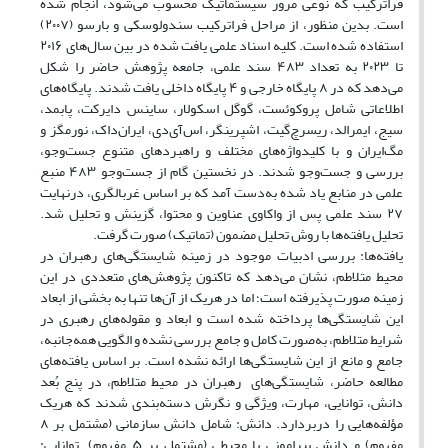
فراترکیب که نوعی مرور سیستماتیک محسوب می‌شود، انجام شده
است. بدین منظور، از مراحل فراترکیب سندولوسکی و بارسو (۲۰۰۷)
استفاده شده است. کلیه اسناد علمی یافت شده در بین سال‌های ۲۰۱۶
تا ۲۰۲۳ به تعداد ۴۸۳ سند علمی، جامعه پژوهش حاضر را شکل
می‌دهد که در ۸ پایگاه خارجی و ۴ پایگاه داخلی یافت شدند. پایگاه‌های
اطلاعاتی شامل پروکوئست، گوگل اسکولار، ساینس دایرکت، پاب‎مد،
سیج، ایمرالد، ریسرچ‌گیت، اشپرینگر، اس‌آی‌دی، ایران‌داک، نورمگز و
مگ‌ایران و با کلیدواژه‌های مختلف و راهبردهای متنوع جست‌وجو،
بررسی و جست‌وجو شدند. در نخستین گام از جست‌وجو ۴۸۳ منبع
علمی در منابع یاد شده به‌دست آمد که بر اساس غربالگری، درنهایت
۲۷ سند علمی پس از واکاوی عناوین و محتوا، گزینش و تحلیل شد.
تحلیل یافته‌ها با روش تحلیل مضمون (تماتیک) صورت گرفت.
یافته‌ها: بررسی ادبیات موجود در زمینه شایستگی‌های رهبران در
محیط متلاطم، نشان می‌دهد که تاکنون پژوهش‌های متعددی در این
زمینه صورت پذیرفته است؛ اما در هریک از آن‌ها تنها به بخشی از ابعاد
این شایستگی‌ها پرداخته شده است و ابعاد و مقوله‌های رهبری در
شرایط متلاطم، به‌صورت کامل و جامع بررسی نشده و الگویی همه‌جانبه،
جامع و مانع از این شایستگی‌ها ارائه نشده است. بر اساس یافته‌های
مطالعه حاضر، شایستگی‌های رهبران در محیط متلاطم، در پنج بُعد
دانش، توانایی، مهارت، ویژگی و نگرش دسته‌بندی شدند که هریک
مؤلفه‌هایی را دربردارد. دانش: شامل دانش سازمانی (مشتمل بر ۸
مفهوم) و دانش پیرامونی یا محیطی (مشتمل بر ۵ مفهوم). توانایی: