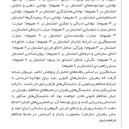
توانایی خودتوسعه‌ای (مشتمل بر ۷ مفهوم)، توانایی ذهنی و تحلیلی
(مشتمل بر ۶ مفهوم)، توانایی هدایتگری (مشتمل بر ۷ مفهوم)، توانایی
انسجام‌بخشی (مشتمل بر ۸ مفهوم)، توانایی درک پیچیدگی‌ها (مشتمل
بر ۴ مفهوم)، توانایی ادراکی یا تفکری (مشتمل بر ۸ مفهوم). مهارت:
شامل مهارت تیم‌سازی (مشتمل بر ۶ مفهوم)، مهارت ارتباطی (مشتمل بر
۳ مفهوم)، مهارت توانمندسازی (مشتمل بر ۹ مفهوم)، مهارت
تصمیم‌گیری در شرایط ناپایدار (مشتمل بر ۱۲ مفهوم)، مهارت فناورانه
(مشتمل بر ۳ مفهوم)، ویژگی: شامل اخلاق فردی (مشتمل بر۶ مفهوم)،
اخلاق سازمانی و حرفه‌ای (مشتمل بر ۱۱ مفهوم)، روان‌شناختی (مشتمل
بر ۹ مفهوم). نگرش: شامل اشتیاق به بهبود (مشتمل بر ۸ مفهوم)،
بینش راهبردی (مشتمل بر ۸ مفهوم).
نتیجه‌گیری: بر اساس یافته‌های حاصل از پژوهش حاضر، می‌توان نتیجه
گرفت که رهبران سازمان‌های کنونی، باید برای مواجهۀ اثربخش با
شرایط متلاطم پیرامونی، از شایستگی‌های لازم برخوردار باشند. با ارائه
مدلی یکپارچه از شایستگی‌های رهبران در محیط‌های متلاطم، رهبران در
جهان متلاطم کنونی قادر خواهند بود که شایستگی‌های مذکور را
شناسایی و ارزیابی کنند و برای توسعۀ آن، برنامه‌ریزی‌های لازم را انجام
دهند تا زمینۀ پرورش و ارتقای فردی، گروهی و سازمانی (برای خود و
سایر رهبران سازمان) به‌صورت پایدار و اثربخش در محیط متلاطم
فراهم شود.