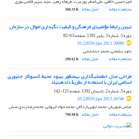
امیرحسین خالقی، علی اصغر پورعزت، فرهاد رهبر، سید سپهر قاضی نوری
مشاهده مقاله
اصل مقاله
368.33 K
تبیین رابطۀ مؤلفه‎های فرهنگی و کیفیت نگهداری اموال در سازمان
دوره 5، شماره 3، پاییز 1392، صفحه
63-82
10.22059/jipa.2013.50080
داود سلمانی، محمد خدابخشی
مشاهده مقاله
اصل مقاله
290.62 K
طراحی مدل خط‎مشی‎گذاری به‎منظور بهبود محیط کسب‎وکار جمهوری
اسلامی ایران با استفاده از نظریۀ داده‎بنیاد
دوره 5، شماره 2، تابستان 1392، صفحه
125-142
10.22059/jipa.2013.36746
عباس منوریان، محمد ابویی اردکان، محمدجواد ایروانی، محمدرضا زندی منش
مشاهده مقاله
اصل مقاله
790.98 K