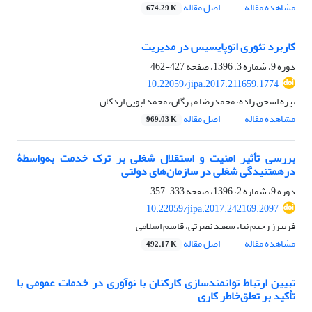
مشاهده مقاله
اصل مقاله
674.29 K
کاربرد تئوری اتوپایسیس در مدیریت
دوره 9، شماره 3، 1396، صفحه
427-462
10.22059/jipa.2017.211659.1774
نیره اسحق زاده، محمدرضا مهرگان، محمد ابویی اردکان
مشاهده مقاله
اصل مقاله
969.03 K
بررسی تأثیر امنیت و استقلال شغلی بر ترک خدمت به‌واسطۀ
درهم‎تنیدگی شغلی در سازمان‌های دولتی
دوره 9، شماره 2، 1396، صفحه
333-357
10.22059/jipa.2017.242169.2097
فریبرز رحیم نیا، سعید نصرتی، قاسم اسلامی
مشاهده مقاله
اصل مقاله
492.17 K
تبیین ارتباط توانمندسازی کارکنان با نوآوری در خدمات عمومی با
تأکید بر تعلق‌خاطر کاری