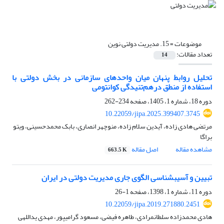
موضوعات =
15. مدیریت دولتی نوین
تعداد مقالات:
14
تحلیل روابط پنهان میان واحدهای سازمانی در بخش دولتی با
استفاده از منطق درهم‌‌تنیدگی کوانتومی
دوره 18، شماره 1، 1405، صفحه
234-262
10.22059/jipa.2025.399407.3745
مرتضی هادی زاده، آیدین سلام زاده، منوچهر انصاری، بابک محمدحسینی، ویتو
براگا
مشاهده مقاله
اصل مقاله
663.5 K
تبیین و آسیب‎شناسی الگوی جاری مدیریت دولتی در ایران
دوره 11، شماره 1، 1398، صفحه
1-26
10.22059/jipa.2019.271880.2451
هادی محمدزاده سلطانمرادی، طاهره فیضی، مسعود گرامی‎پور، مهدی یداللهی