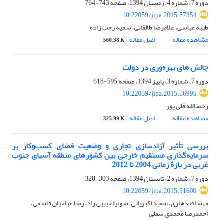
دوره 7، شماره 4، زمستان 1394، صفحه
743-764
10.22059/jipa.2015.57354
طیبه عباسی، غلامرضا طالقانی، سمیه رجب زاده
مشاهده مقاله
اصل مقاله
560.38 K
چالش های بهره‌وری در دولت
دوره 7، شماره 3، پاییز 1394، صفحه
595-618
10.22059/jipa.2015.56995
رحمت‎الله قلی پور
مشاهده مقاله
اصل مقاله
325.99 K
بررسی تأثیر آزادسازی تجاری و وضعیت فضای کسب‌و‌کار بر
سرمایه‌گذاری مستقیم خارجی بین کشورهای منطقه آسیای جنوب
غربی در بازۀ زمانی 2004 تا 2012
دوره 7، شماره 2، تابستان 1394، صفحه
303-328
10.22059/jipa.2015.51600
مهسا قندهاری، سعید اکبریانی، سونیا حبیبی راد، رضا عباچیان قاسمی،
احمدرضا محمدی سفلی