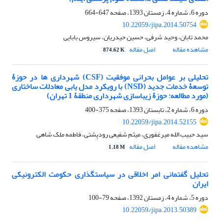
دوره 6، شماره 4، زمستان 1393، صفحه
647-664
10.22059/jipa.2014.50754
محمد تابان، وحید شرفی، حسین حیدریان، سیروس بابایی
مشاهده مقاله
اصل مقاله
874.62 K
تحلیلی بر عوامل بحرانی موفقیت (CSF) شهرداری ها در حوزۀ
توسعۀ خدمات جدید (NSD) با رویکرد مدل یابی معادلات ساختاری
(مورد مطالعه: حوزۀ زیباسازی شهرداری منطقۀ 1 تهران)
دوره 6، شماره 2، تابستان 1393، صفحه
375-400
10.22059/jipa.2014.52155
سید حبیب الله میرغفوری، میثم شفیعی رودپشتی، فاطمه ملک شاهی
مشاهده مقاله
اصل مقاله
1.18 M
تحلیل گفتمانی امر اخلاقی در سیاستگذاری حکومت الکترونیکی
ایران
دوره 5، شماره 4، زمستان 1392، صفحه
79-100
10.22059/jipa.2013.50389