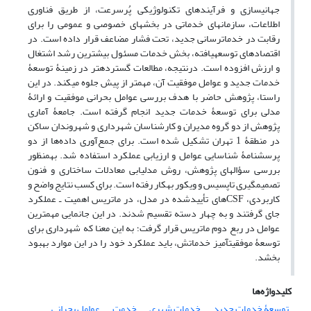
جهانی­سازی و فرآیندهای تکنولوژیکی پُرسرعت، از طریق فناوری
اطلاعات، سازمان‎های خدماتی در بخش­های خصوصی و عمومی را برای
رقابت در خدمات‎رسانی جدید، تحت فشار مضاعف قرار داده است. در
اقتصادهای توسعه­یافته، بخش خدمات مسئول بیشترین رشد اشتغال
و ارزش افزوده است. درنتیجه، مطالعات گسترده­تر در زمینۀ توسعۀ
خدمات جدید و عوامل موفقیت آن، مهم­تر از پیش جلوه می­کند. در این
راستا، پژوهش حاضر با هدف بررسی عوامل بحرانی موفقیت و ارائۀ
مدلی برای توسعۀ خدمات جدید انجام گرفته است. جامعۀ آماری
پژوهش از دو گروه مدیران و کارشناسان شهرداری و شهروندان ساکن
در منطقۀ­ 1 تهران تشکیل شده است. برای جمع‌آوری داده‌ها از دو
پرسشنامۀ‌‌ شناسایی عوامل و ارزیابی عملکرد استفاده شد. به‎منظور
بررسی سؤال‎های پژوهش، روش مدل­یابی معادلات ساختاری و فنون
تصمیم‎گیری تاپسیس و ویکور به‎کار رفته است. برای کسب نتایج واضح و
کاربردی، CSFهای تأییدشده در مدل، در ماتریس اهمیت ـ عملکرد
جای گرفتند و به چهار دسته تقسیم شدند. در این جانمایی مهم‎ترین
عوامل در ربع دوم ماتریس قرار گرفت؛ به این معنا که شهرداری برای
توسعۀ موفقیت­آمیز خدماتش، باید عملکرد خود را در این موارد بهبود
بخشد.
کلیدواژه‌ها
توسعۀ خدمات جدید
خدمات شهری
خدمت
عوامل بحرانی