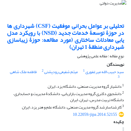
تحلیلی بر عوامل بحرانی موفقیت (CSF) شهرداری ها
در حوزۀ توسعۀ خدمات جدید (NSD) با رویکرد مدل
یابی معادلات ساختاری (مورد مطالعه: حوزۀ زیباسازی
شهرداری منطقۀ 1 تهران)
نوع مقاله : مقاله علمی پژوهشی
نویسندگان
2
1
سید حبیب الله میرغفوری
میثم شفیعی رودپشتی
فاطمه ملک شاهی
3
1
دانشیار گروه مدیریت صنعتی، دانشگاه یزد، ایران
2
دانشجوی دکتری گروه مدیریت بازاریابی، دانشکدۀ مدیریت و حسابداری،
دانشگاه تربیت مدرس، تهران، ایران
3
کارشناس‎ارشد گروه مدیریت صنعتی، دانشگاه علم و هنر یزد، ایران
10.22059/jipa.2014.52155
چکیده