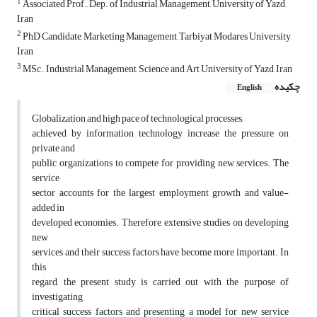
1
Associated Prof., Dep. of Industrial Management, University of Yazd,
Iran
2
PhD Candidate, Marketing Management, Tarbiyat Modares University,
Iran
3
MSc., Industrial Management, Science and Art University of Yazd, Iran
چکیده
English
Globalization and high pace of technological processes,
achieved by information technology, increase the pressure on
private and
public organizations to compete for providing new services. The
service
sector accounts for the largest employment growth and value-
added in
developed economies. Therefore, extensive studies on developing
new
services and their success factors have become more important. In
this
regard, the present study is carried out with the purpose of
investigating
critical success factors and presenting a model for new service