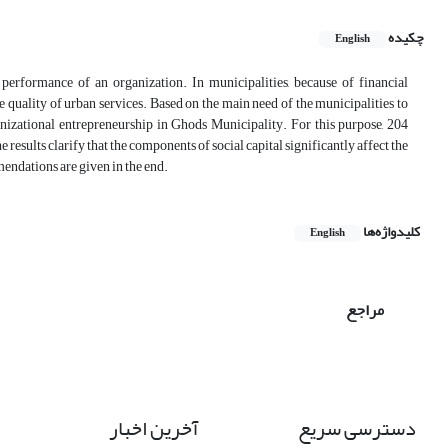
چکیده
English
e performance of an organization. In municipalities, because of financial
e quality of urban services. Based on the main need of the municipalities to
ganizational entrepreneurship in Ghods Municipality. For this purpose, 204
results clarify that the components of social capital significantly affect the
ndations are given in the end.
کلیدواژه‌ها
English
مراجع
دسترسی سریع
آخرین اخبار