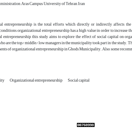
inistration, Aras Campus, University of Tehran, Iran
al entrepreneurship is the total efforts which directly or indirectly affects th
onditions, organizational entrepreneurship has a high value in order to increase th
l entrepreneurship, this study aims to explore the effect of social capital on or
who are the top/ middle/ low managers in the municipality took part in the study. The 
nts of organizational entrepreneurship in Ghods Municipality. Also, some recomme
ity
Organizational entrepreneurship
Social capital