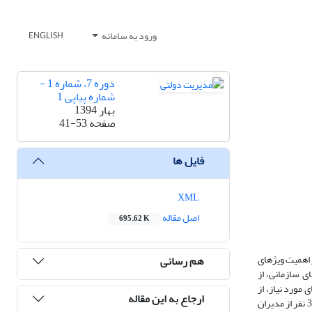
ورود به سامانه
ENGLISH
دوره 7، شماره 1 -
شماره پیاپی 1
بهار 1394
صفحه
41-53
فایل ها
XML
اصل مقاله
695.62 K
 اهمیت ویژه­ای
هم رسانی
ی سازمانی، از
مورد نیاز، از
ارجاع به این مقاله
طریق پرسشنامه و از بین 204 نفر از مدیران و کارشناسان سازمان مذکور جمع­آوری شده و نمونه‌گیری به­صورت طبقه­ای صورت گرفته است؛ به­طوری­که در نمونة آماری، 37 نفر از مدیران