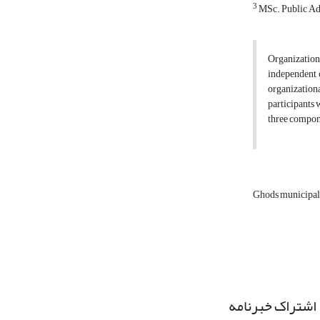
3
MSc. Public Adm
Organization
independent c
organizationa
participants 
three compone
Ghods municipal
اشتراک خبرنامه