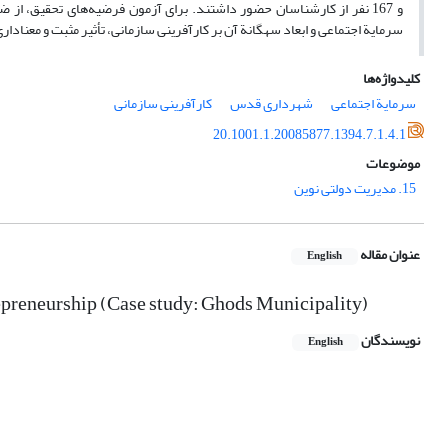
و 167 نفر از کارشناسان حضور داشتند. برای آزمون فرضیه‌های تحقیق، 
سرمایة اجتماعی و ابعاد سه­گانة آن بر کارآفرینی سازمانی، تأثیر مثبت و معناداری
کلیدواژه‌ها
سرمایة اجتماعی
شهرداری قدس
کارآفرینی سازمانی
20.1001.1.20085877.1394.7.1.4.1
موضوعات
15. مدیریت دولتی نوین
عنوان مقاله
English
trepreneurship (Case study: Ghods Municipality)
نویسندگان
English