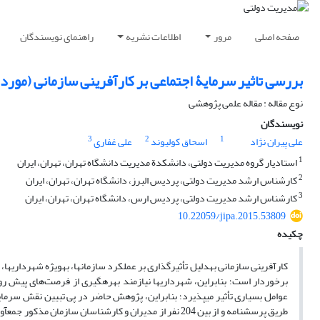
صفحه اصلی
مرور
اطلاعات نشریه
راهنمای نویسندگان
بررسی تاثیر سرمایۀ اجتماعی بر کارآفرینی سازمانی (مور
نوع مقاله : مقاله علمی پژوهشی
نویسندگان
3
2
1
علی پیران نژاد
اسحاق کولیوند
علی غفاری
1
استادیار گروه مدیریت دولتی، دانشکدة مدیریت دانشگاه تهران، تهران، ایران
2
کارشناس ارشد مدیریت دولتی، پردیس البرز، دانشگاه تهران، تهران، ایران
3
کارشناس ارشد مدیریت دولتی، پردیس ارس، دانشگاه تهران، تهران، ایران
10.22059/jipa.2015.53809
چکیده
کارآفرینی سازمانی به­دلیل تأثیرگذاری بر عملکرد سازمان­ها، به­ویژه شهرداری­ها، 
برخوردار است؛ بنابراین، شهرداری­ها نیازمند بهره­گیری از فرصت‌های پیش رو ه
عوامل بسیاری تأثیر می­پذیرد؛ بنابراین، پژوهش حاضر در پی تبیین نقش سرما