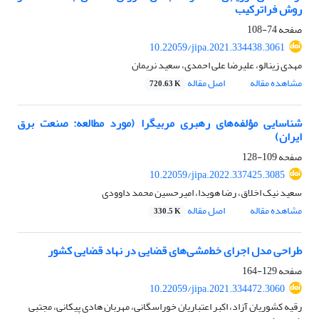
روش فراترکیب
صفحه
74-108
10.22059/jipa.2021.334438.3061
مهدی زینالو، علیرضا علی احمدی، سعید نریمان
مشاهده مقاله
اصل مقاله
720.63 K
شناسایی مؤلفه‌‏های رهبری مربیگرا (مورد مطالعه: صنعت برق
ایران)
صفحه
109-128
10.22059/jipa.2022.337425.3085
سعید نیک اخلاق، رضا هویدا، امیرحسین محمد داوودی
مشاهده مقاله
اصل مقاله
330.5 K
طراحی مدل اجرای خط‌مشی‌های قضایی در نهاد قضایی کشور
صفحه
129-164
10.22059/jipa.2021.334472.3060
رقیه کشوریان آزاد، اکبر اعتباریان خوراسگانی، مهربان هادی پیکانی، مجتبی