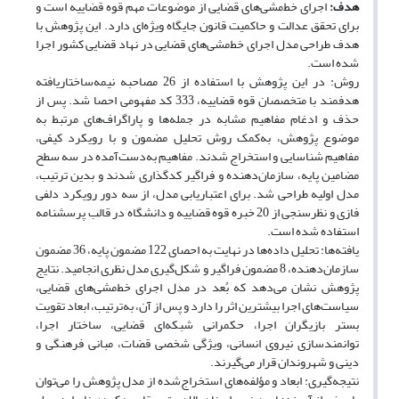
هدف:
اجرای خط‌مشی‌های قضایی از موضوعات مهم قوه قضاییه است و
برای تحقق عدالت و حاکمیت قانون جایگاه ویژه‌ای دارد. این پژوهش با
هدف طراحی مدل اجرای خط‌مشی‌های قضایی در نهاد قضایی کشور اجرا
شده است.
روش: در این پژوهش با استفاده از 26 مصاحبه نیمه‌ساختاریافته
هدفمند با متخصصان قوه قضاییه، 333 کد مفهومی احصا شد. پس از
حذف و ادغام مفاهیم مشابه در جمله‌ها و پاراگراف‌های مرتبط به
موضوع پژوهش، به‌کمک روش تحلیل مضمون و با رویکرد کیفی،
مفاهیم شناسایی و استخراج شدند. مفاهیم به‌دست‌آمده در سه سطح
مضامین پایه، سازمان‌دهنده و فراگیر کدگذاری شدند و بدین ترتیب،
مدل اولیه طراحی شد. برای اعتباریابی مدل، از سه دور رویکرد دلفی
فازی و نظرسنجی از 20 خبره قوه قضاییه و دانشگاه در قالب پرسش‏نامه
استفاده شده است.
یافته‌ها: تحلیل داده‌ها در نهایت به احصای 122 مضمون پایه، 36 مضمون
سازمان‌دهنده، 8 مضمون فراگیر و شکل‌گیری مدل نظری انجامید. نتایج
پژوهش نشان می‌دهد که بُعد در مدل اجرای خط‌مشی‌های قضایی،
سیاست‌های اجرا بیشترین اثر را دارد و پس از آن، به‌ترتیب، ابعاد تقویت
بستر بازیگران اجرا، حکمرانی شبکه‌ای قضایی، ساختار اجرا،
توانمندسازی نیروی انسانی، ویژگی شخصی قضات، مبانی فرهنگی و
دینی و شهروندان قرار می‌گیرند.
نتیجه‌گیری: ابعاد و مؤلفه‌های استخراج‌شده از مدل پژوهش را می‌توان