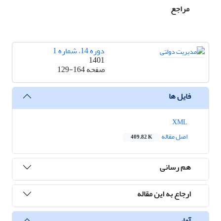
مراجع
دوره 14، شماره 1
1401
صفحه
129-164
فایل ها
XML
اصل مقاله
409.82 K
هم رسانی
ارجاع به این مقاله
آمار