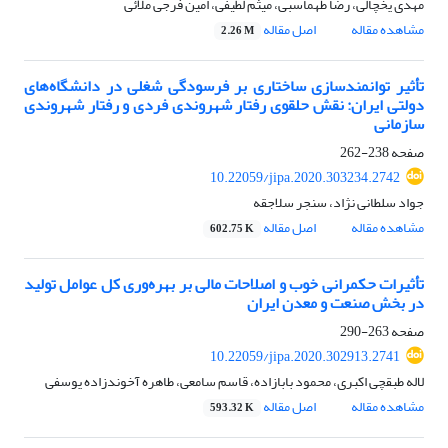
مهدی یخچالی، رضا طهماسبی، میثم لطیفی، امین فرجی ملائی
مشاهده مقاله
اصل مقاله
2.26 M
تأثیر توانمندسازی ساختاری بر فرسودگی شغلی در دانشگاه‌های
دولتی ایران: نقش حلقوی رفتار شهروندی فردی و رفتار شهروندی
سازمانی
صفحه
238-262
10.22059/jipa.2020.303234.2742
جواد سلطانی نژاد، سنجر سلاجقه
مشاهده مقاله
اصل مقاله
602.75 K
تأثیرات حکمرانی خوب و اصلاحات مالی بر بهره‌وری کل عوامل تولید
در بخش صنعت و معدن ایران
صفحه
263-290
10.22059/jipa.2020.302913.2741
لاله طبقچی اکبری، محمود بابازاده، قاسم سامعی، طاهره آخوندزاده یوسفی
مشاهده مقاله
اصل مقاله
593.32 K