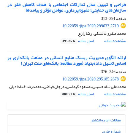
طراحی و تبیین مدل تدارکات اجتماعی با هدف کاهش فقر در
سازمان‌های حمایتی؛ مفهوم‌پردازی، عوامل مؤثر و پیامدها
صفحه
291-313
10.22059/jipa.2020.299633.2719
محمد صفری دشتکی، رضا زارع
مشاهده مقاله
اصل مقاله
395.85 K
ارائه الگوی مدیریت ریسک منابع انسانی در صنعت بانکداری بر
اساس تحلیل داده‌بنیاد (مورد‌ مطا‌لعه: بانک‌های ملت تهران)
صفحه
346-376
10.22059/jipa.2020.295185.2678
محمدعلی شاه حسینی، مسعود کیماسی، مرجان فیاضی، محمدرضا خدادادیان
مشاهده مقاله
اصل مقاله
880.51 K
مقالات آماده انتشار
شماره جاری