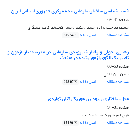
آسیب‌شناسی ساختار سازمانی بیمه مرکزی جمهوری اسلامی ایران
صفحه
41-69
حمیدرضا حسن زاده، حسین خنیفر، حسن کولیوند، ناصر عسگری
مشاهده مقاله
اصل مقاله
305.54 K
رهبری تحولی و رفتار شهروندی سازمانی در مدرسه: باز آزمون و
تغییر یک الگوی آزمون شده در صنعت
صفحه
63-80
حسن زین آبادی
مشاهده مقاله
اصل مقاله
208.07 K
مدل ساختاری بهبود بهره‎وریکارکنان تولیدی
صفحه
81-94
فرج اله رهنورد، مجید خدابخش
مشاهده مقاله
اصل مقاله
154.96 K