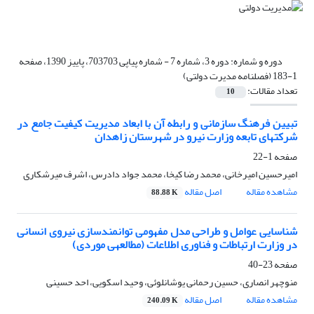
دوره و شماره:
دوره 3، شماره 7 - شماره پیاپی 703703، پاییز 1390، صفحه
1-183 (فصلنامه مدیرت دولتی)
تعداد مقالات:
10
تبیین فرهنگ سازمانی و رابطه آن با ابعاد مدیریت کیفیت جامع در
شرکت‎های تابعه وزارت نیرو در شهرستان زاهدان
صفحه
1-22
امیرحسین امیرخانی، محمد رضا کیخا، محمد جواد دادرس، اشرف میرشکاری
مشاهده مقاله
اصل مقاله
88.88 K
شناسایی عوامل و طراحی مدل مفهومی توانمندسازی نیروی انسانی
در وزارت ارتباطات و فناوری اطلاعات (مطالعه‎ی موردی)
صفحه
23-40
منوچهر انصاری، حسین رحمانی یوشانلوئی، وحید اسکویی، احد حسینی
مشاهده مقاله
اصل مقاله
240.09 K