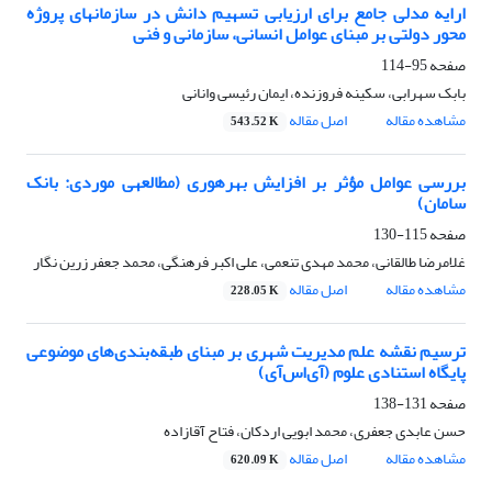
ارایه مدلی جامع برای ارزیابی تسهیم دانش در سازمان‎های پروژه
محور دولتی بر مبنای عوامل انسانی، سازمانی و فنی
صفحه
95-114
بابک سهرابی، سکینه فروزنده، ایمان رئیسی وانانی
مشاهده مقاله
اصل مقاله
543.52 K
بررسی عوامل مؤثر بر افزایش بهره‏وری (مطالعه‎ی موردی: بانک
سامان)
صفحه
115-130
غلامرضا طالقانی، محمد مهدی تنعمی، علی اکبر فرهنگی، محمد جعفر زرین نگار
مشاهده مقاله
اصل مقاله
228.05 K
ترسیم نقشه علم مدیریت شهری بر مبنای طبقه‌بندی‌های موضوعی
پایگاه استنادی علوم (آی‌اس‌آی)
صفحه
131-138
حسن عابدی جعفری، محمد ابویی اردکان، فتاح آقازاده
مشاهده مقاله
اصل مقاله
620.09 K