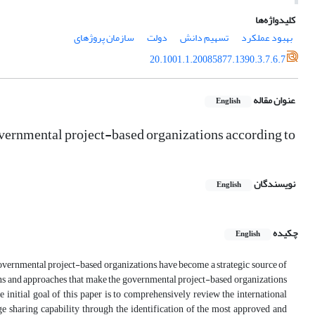
کلیدواژه‌ها
بهبود عملکرد
تسهیم دانش
دولت
سازمان پروژه‎ای
20.1001.1.20085877.1390.3.7.6.7
عنوان مقاله
English
vernmental project-based organizations according to
نویسندگان
English
چکیده
English
overnmental project-based organizations, have become a strategic source of
ns and approaches that make the governmental project-based organizations
initial goal of this paper is to comprehensively review the international
e sharing capability through the identification of the most approved and