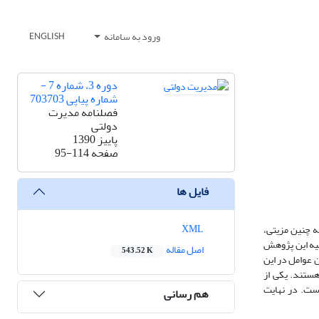
ورود به سامانه
ENGLISH
دوره 3، شماره 7 -
شماره پیاپی 703703
فصلنامه مدیرت
دولتی
پاییز 1390
صفحه
95-114
فایل ها
XML
ه چنین مزیتی،
هدف اولیه این پژوهش
اصل مقاله
543.52 K
 مبتنی بر پروژه مؤثر هستند. این عوامل در این
سهیم دانش مؤثر هستند. یکی از
ن مشخص شده است. در نهایت
هم رسانی