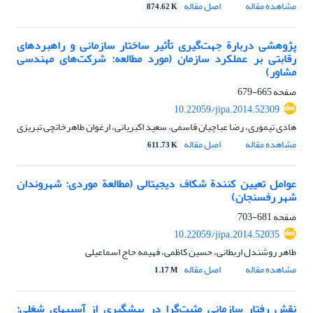
مشاهده مقاله
اصل مقاله
874.62 K
پژوهشی دربارة جهت‌گیری تأثیر ساختار سازمانی و راهبردهای
رقابتی بر عملکرد سازمان (مورد مطالعه: شرکت‌های مهندسی
مشاور)
صفحه
665-679
10.22059/jipa.2014.52309
هادی تیموری، رضا عباچیان قاسمی، سعید اکبریانی، ارغوان طاهرخانچی تبریزی
مشاهده مقاله
اصل مقاله
611.73 K
عوامل تعیین کنندة شکاف دیجیتالی (مطالعة موردی: شهروندان
شهر رفسنجان)
صفحه
681-703
10.22059/jipa.2014.52035
طاهر روشندل اربطانی، حسین کاظمی، فهیمه حاج اسماعیلی
مشاهده مقاله
اصل مقاله
1.17 M
نقش رفتار سازمانی مثبت‌گرا در پیشگیری از آسیب‏های شغلی: