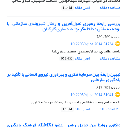
محمدصادق ضیائی، سیدرضا سیدجوادین، شهامت حسینیان، مهدی فتاحی
مشاهده مقاله
اصل مقاله
1.14 M
بررسی رابطة رهبری تحول‌‌آفرین و رفتار شهروندی سازمانی، با
توجه به نقش مداخله‌‌گر توانمندسازی کارکنان
صفحه
769-789
10.22059/jipa.2014.51734
یاسین طاهری، جیران محمدی، سعید جعفری نیا
مشاهده مقاله
اصل مقاله
956.4 K
تبیین رابطۀ بین سرمایۀ فکری و بهره‌وری نیروی انسانی با تأکید بر
یادگیری سازمانی
صفحه
791-817
10.22059/jipa.2014.51041
طیبه عباسی، محمد هاشمی، احمدرضا آرمینه، مهدیه بختیاری
مشاهده مقاله
اصل مقاله
1.13 M
واکاوی روابط بین تبادل رهبر- عضو (LMX)، فرهنگ یادگیری