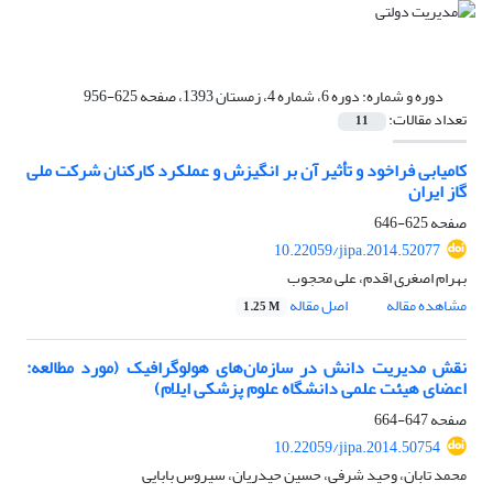
دوره و شماره:
دوره 6، شماره 4، زمستان 1393، صفحه 625-956
تعداد مقالات:
11
کامیابی فراخود و تأثیر آن بر انگیزش و عملکرد کارکنان شرکت ملی
گاز ایران
صفحه
625-646
10.22059/jipa.2014.52077
بهرام اصغری اقدم، علی محجوب
مشاهده مقاله
اصل مقاله
1.25 M
نقش مدیریت دانش در سازمان‌های هولوگرافیک (مورد مطالعه:
اعضای هیئت علمی دانشگاه علوم پزشکی ایلام)
صفحه
647-664
10.22059/jipa.2014.50754
محمد تابان، وحید شرفی، حسین حیدریان، سیروس بابایی