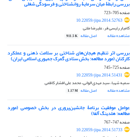
بررسی رابطۀ میان سرمایۀ روان‏شناختی و فرسودگی شغلی
صفحه
705-723
10.22059/jipa.2014.52763
کامیار رئیسی فر، علیرضا ملتی
مشاهده مقاله
اصل مقاله
911.5 K
بررسی اثر تنظیم هیجان‌های شناختی بر سلامت ذهنی و عملکرد
کارکنان (مورد مطالعه: بخش ستادی گمرک جمهوری اسلامی ایران)
صفحه
725-745
10.22059/jipa.2014.51431
سمیه شهبا، سید مهدی الوانی، محمد علی افشار کاظمی
مشاهده مقاله
اصل مقاله
1.17 M
عوامل موفقیت برنامۀ جانشین‌پروری در بخش خصوصی (مورد
مطالعه: هلدینگ آلفا)
صفحه
747-767
10.22059/jipa.2014.51733