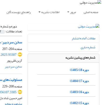
صفحه اصلی
مرور
اطلاعات نشریه
راهنمای نویسندگان
دوره و شماره:
تعداد مقالات:
7
مقالات آماده انتشار
سخن سردبیر: سی
شماره جاری
صفحه
204-207
a.2023.93307
شماره‌های پیشین نشریه
آرین قلی پور
سخن سردبیر
دوره 18 (1405)
مسئولیت‌های ساز
دوره 17 (1404)
صفحه
208-229
دوره 16 (1403)
.356107.3305
امیرحسین شاددل،
دوره 15 (1402)
مشاهده مقاله