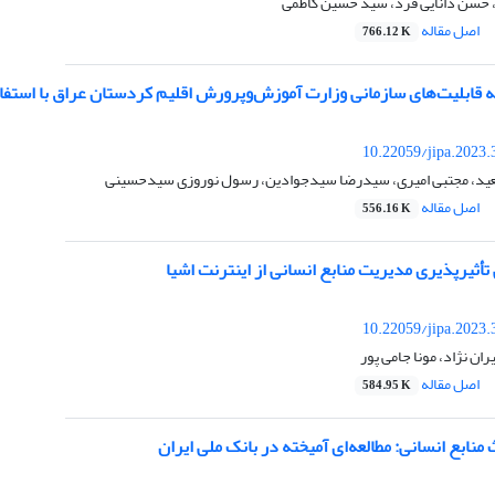
حسن دانایی فرد، سید حسین کاظمی
اصل مقاله
766.12 K
 قابلیت‌های سازمانی وزارت آموزش‌وپرورش اقلیم کردستان عراق با استفاد
10.22059/jipa.2023
عید، مجتبی امیری، سیدرضا سیدجوادین، رسول نوروزی سیدحسینی
اصل مقاله
556.16 K
ثیرپذیری مدیریت منابع انسانی از اینترنت اشیا
10.22059/jipa.2023
ران نژاد، مونا جامی پور
اصل مقاله
584.95 K
منابع انسانی: مطالعه‌ای آمیخته در بانک ملی ایران