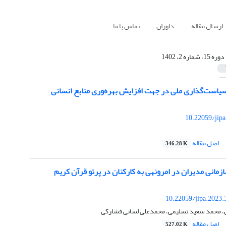
ارسال مقاله
داوران
تماس با ما
دوره 15، شماره 2، 1402
است‌‌گذاری ملی در جهت افزایش بهره‌وری منابع انسانی
10.22059/jip
اصل مقاله
346.28 K
مانی مدیران در امرونهی به کارکنان در پرتو قرآن کریم
10.22059/jipa.2023
 محمد سعید تسلیمی، محمدعلی لسانی فشارکی
اصل مقاله
527.02 K