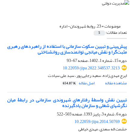
موضوعات =
23. روابط شهروندان- اداره
تعداد مقالات:
5
پیش‌بینی و تبیین سکوت سازمانی با استفاده از راهبردهای رهبری
مثبت‌گرا و نقش میانجی توانمندسازی روان‏شناختی
دوره 15، شماره 1، 1402، صفحه
67-93
10.22059/jipa.2022.348537.3213
ایرج مهدی زاده، سعید رجایی پور، سید علی سیادت
مشاهده مقاله
اصل مقاله
654.87 K
تبیین نقش واسطۀ رفتارهای شهروندی سازمانی در رابطۀ میان
نگرش‎های شغلی و سازمان یادگیرنده
دوره 6، شماره 3، پاییز 1393، صفحه
503-522
10.22059/jipa.2014.50769
حشمت اله سعدی، مهدی خیاطی