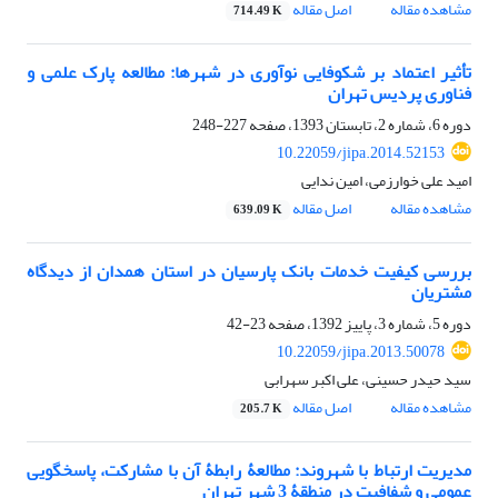
مشاهده مقاله
اصل مقاله
714.49 K
تأثیر اعتماد بر شکوفایی نوآوری در شهرها: مطالعه پارک علمی و
فناوری پردیس تهران
دوره 6، شماره 2، تابستان 1393، صفحه
227-248
10.22059/jipa.2014.52153
امید علی خوارزمی، امین ندایی
مشاهده مقاله
اصل مقاله
639.09 K
بررسی کیفیت خدمات بانک پارسیان در استان همدان از دیدگاه
مشتریان
دوره 5، شماره 3، پاییز 1392، صفحه
23-42
10.22059/jipa.2013.50078
سید حیدر حسینی، علی اکبر سهرابی
مشاهده مقاله
اصل مقاله
205.7 K
مدیریت ارتباط با شهروند: مطالعۀ رابطۀ آن با مشارکت، پاسخ‎گویی
عمومی و شفافیت در منطقۀ 3 شهر تهران