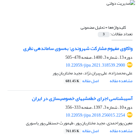
کلیدواژه‌ها =
تحلیل مضمونی
تعداد مقالات:
3
واکاوی مفهوم مشارکت شهروندی: به‌سوی سامان‎دهی نظری
دوره 13، شماره 3، 1400، صفحه
478-505
10.22059/jipa.2021.318539.2900
علی محمدزاده، علی پیران نژاد، مجید مختاریان پور
مشاهده مقاله
اصل مقاله
681.45 K
آسیب‎شناسی اجرای خط‎مشی‎های خصوصی‎سازی در ایران
دوره 10، شماره 3، 1397، صفحه
333-356
10.22059/jipa.2018.256015.2254
معین پوراحمدی، مجید مختاریان پور، طهمورث حسنقلی پور یاسوری
مشاهده مقاله
اصل مقاله
761.05 K