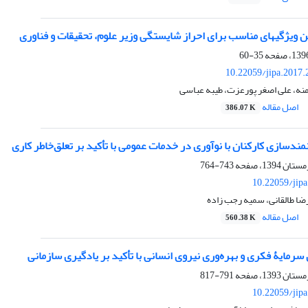
زیر علوم، تحقیقات و فناوری
35-60
10.22059/jipa.2017
ه، علی اصغر پورعزت، طیبه عباسی
اصل مقاله
386.07 K
نمندسازی کارکنان با نوآوری در خدمات عمومی با تأکید بر تعلق‌خاطر کاری
743-764
10.22059/jip
ضا طالقانی، سمیه رجب زاده
اصل مقاله
560.38 K
 سرمایۀ فکری و بهره‌وری نیروی انسانی با تأکید بر یادگیری سازمانی
791-817
10.22059/jip