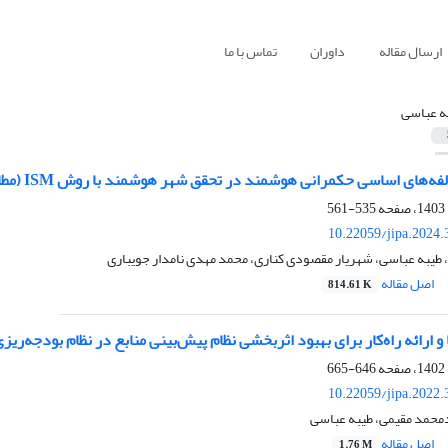
ارسال مقاله
داوران
تماس با ما
ه عباسی
 اساسی حکمرانی هوشمند در تحقق شهر هوشمند با روش ISM (مطالعه موردی: شهر تهران)
535-561
10.22059/jipa.2024
 طیبه عباسی، شهریار مقصودی کناری، محمد مهدی نامدار جویباری
اصل مقاله
814.61 K
 ارائه راه‌کار برای بهبود اثربخشی نظام پیش‌بینی منابع در نظام بودجه‌ریز
646-665
10.22059/jipa.2022
محمد مقیمی، طیبه عباسی
اصل مقاله
1.76 M