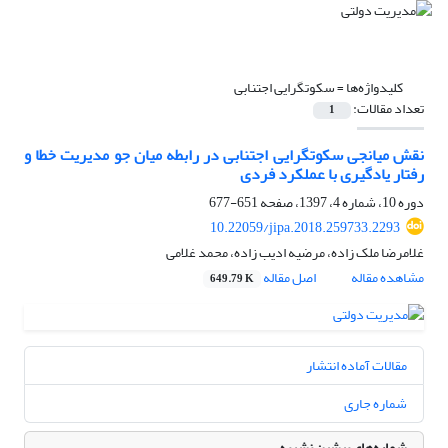
کلیدواژه‌ها =
سکوت‎گرایی اجتنابی
تعداد مقالات:
1
نقش میانجی سکوت‎گرایی اجتنابی در رابطه میان جو مدیریت خطا و
رفتار یادگیری با عملکرد فردی
دوره 10، شماره 4، 1397، صفحه
651-677
10.22059/jipa.2018.259733.2293
غلامرضا ملک زاده، مرضیه ادیب زاده، محمد غلامی
مشاهده مقاله
اصل مقاله
649.79 K
مقالات آماده انتشار
شماره جاری
شماره‌های پیشین نشریه