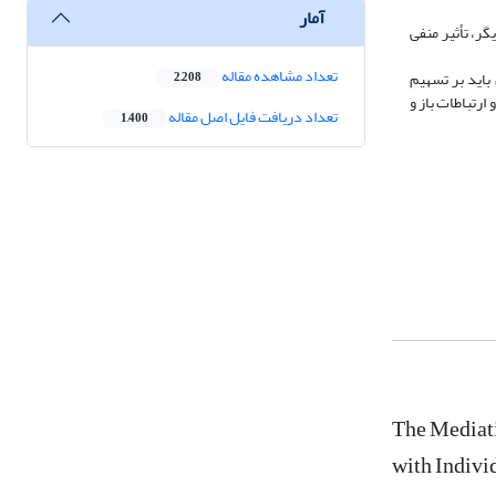
آمار
طا بر رفتار یادگیری و عملکرد فردی تأثیر مثبت و سکوت‎گرایی اجتنابی اثر منفی و معناداری می‎گذارد. از یافته‎های دیگر، تأثیر منفی
تعداد مشاهده مقاله
باید بر تسهیم
2,208
ارتباطات باز و
تعداد دریافت فایل اصل مقاله
1,400
The Mediat
with Indivi