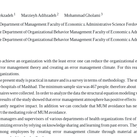
1
2
3
ekzadeh
Marzieyh Adibzadeh
Mohammad Gholami
, Department of Management, Faculty of Economic & Administrative Science, Ferdo
, Department of Organizational Behavior Management, Faculty of Economic & Admi
, Department of Organizational Behavior Management, Faculty of Economic & Admi
o achieve an organization with the least error, one can reduce the organizational
ror management theory and creating an error management climate. For this reaso
ganizations.
 present study is practical in nature and is a survey in terms of methodology. The
ospitals of Mashhad. The minimum sample size was 467 people; therefore, about 500
aires were collected. In order to analyze the data, the structural equation modeling 
results of the study showed that error management atmosphere has positive effec
icantly negative impact. In addition, we can conclude that MUM avoidance has ne
rt the mediating role of MUM avoidance.
managers and supervisors of various departments of health organizations, first of 
imizing errors by relying on knowledge sharing and learning from past errors. Th
mong employees by creating error management climate through material and 