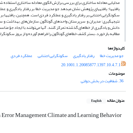
مدل‎یابی معادله‌ ساختاری برای بررسی برازش الگوی معادله‌ ساختاری استفاده شده است.
سکوت‎گرایی اجتنابی بر رفتار یادگیری و عملکرد فردی است. همچنین، یافته‎ها بر نقش واسط سکوت‎گرایی اجتنابی تأکید دارند.
نتیجه‎گیری: مدیران و سرپرستان واحدهای گوناگون سازمان‌های بهداشت و س
دانش و یادگیری از خطاهای گذشته تمرکز کنند. آنها می‌توانند با ایجاد جوّ منا
مطالبه بازخورد، بستر کشف خطاهای گوناگون را فراهم آورده و از بروز سکوت‎گرایی اجتنابی میان کارکنان جلوگیری کنند.
کلیدواژه‌ها
جو مدیریت خطا
رفتار یادگیری
سکوت‎گرایی اجتنابی
عملکرد فردی
20.1001.1.20085877.1397.10.4.7.1
موضوعات
36. شفافیت در بخش دولتی
عنوان مقاله
English
n Error Management Climate and Learning Behavior