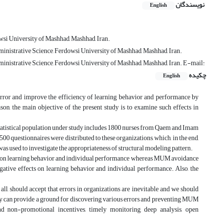
نویسندگان
English
wsi University of Mashhad, Mashhad, Iran.
nistrative Science, Ferdowsi University of Mashhad, Mashhad, Iran.
nistrative Science, Ferdowsi University of Mashhad, Mashhad, Iran. E-mail:
چکیده
English
 error and improve the efficiency of learning behavior and performance by
n, the main objective of the present study is to examine such effects in
 statistical population under study includes 1800 nurses from Qaem and Imam
 questionnaires were distributed to these organizations, which, in the end,
was used to investigate the appropriateness of structural modeling pattern.
ts on learning behavior and individual performance whereas MUM avoidance
gative effects on learning behavior and individual performance. Also, the
all, should accept that errors in organizations are inevitable and we should
ey can provide a ground for discovering various errors and preventing MUM
non-promotional incentives, timely monitoring, deep analysis, open