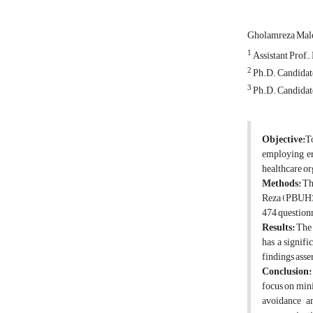
Gholamreza Mal
1
Assistant Prof.
2
Ph.D. Candidate
3
Ph.D. Candidate
Objective:
T
employing er
healthcare or
Methods:
The
Reza (PBUH) h
474 questionn
Results:
The 
has a signif
findings asse
Conclusion:
focus on min
avoidance a