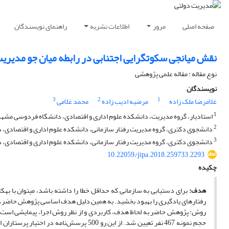
صفحه اصلی
مرور
اطلاعات نشریه
راهنمای نویسندگان
نقش میانجی سکوت‎گرایی اجتنابی در رابطه میان جو مدیریت خطا و رفتار یادگیری با عملکرد فردی
نوع مقاله : مقاله علمی پژوهشی
نویسندگان
3
2
1
غلامرضا ملک زاده
مرضیه ادیب زاده
محمد غلامی
1
استادیار، گروه مدیریت، دانشکده علوم اداری و اقتصادی، دانشگاه فردوسی مشهد،
2
دانشجوی دکتری، گروه مدیریت رفتار سازمانی، دانشکده علوم اداری و اقتصادی، 
3
دانشجوی دکتری، گروه مدیریت رفتار سازمانی، دانشکده علوم اداری و اقتصادی، 
10.22059/jipa.2018.259733.2293
چکیده
هدف:
برا
رفتارهای یادگیری را بهبود بخشید. به همین دلیل هدف اساسی پژوهش حاضر، بررسی این اثر در سازم