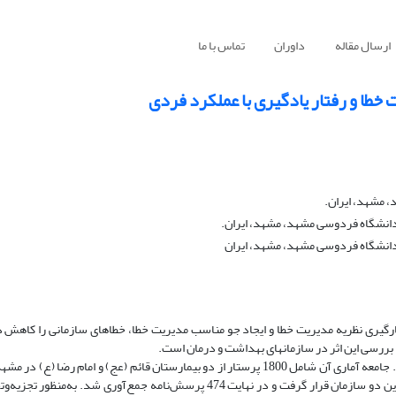
ارسال مقاله
داوران
تماس با ما
 مشهد، ایران.
دانشگاه فردوسی مشهد، مشهد، ایران.
دانشگاه فردوسی مشهد، مشهد، ایران
ی دستیابی به سازمانی که حداقل خطا را داشته باشد، می‎توان با به‎کارگیری نظریه مدیریت خطا و ایجاد جو مناسب مدیریت خطا، خطاهای سازمانی 
ا‎ن‎های بهداشت و درمان است.
روش: پژوهش حاضر به لحاظ هدف، کاربردی و از نظر روش اجرا، پیمایشی است. جامعه آماری آن شامل 1800 پرستار از دو بیمارستان قائم (عج) 
حجم نمونه 467 نفر تعیین شد. از این ‌رو 500 پرسش‌نامه در اختیار پرستاران این دو سازمان قرار گرفت و در نهایت 474 پرسش‌نامه جمع‌