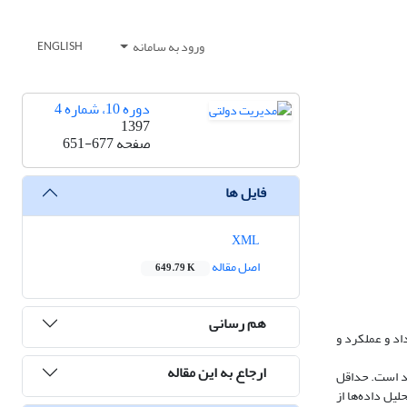
ورود به سامانه
ENGLISH
دوره 10، شماره 4
1397
صفحه
651-677
فایل ها
XML
اصل مقاله
649.79 K
هم رسانی
را کاهش داد و عملکرد و
ارجاع به این مقاله
و امام رضا (ع) در مشهد است. حداقل
آوری شد. به‌منظور تجزیه‌وتحلیل داده‌ها از