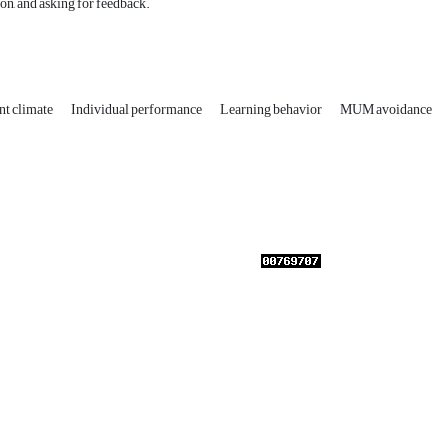
n, and asking for feedback.
t climate
Individual performance
Learning behavior
MUM avoidance