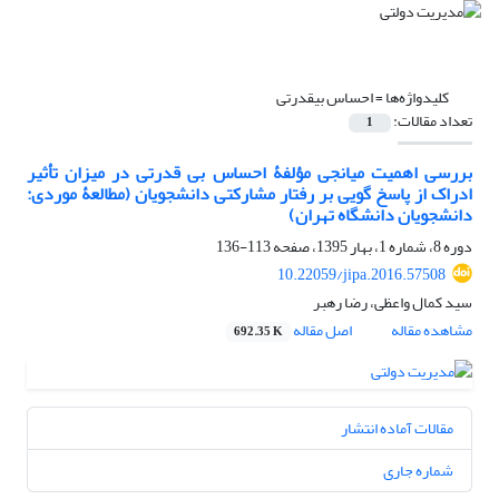
کلیدواژه‌ها =
احساس بی‏قدرتی
تعداد مقالات:
1
بررسی اهمیت میانجی مؤلفۀ احساس بی ‏قدرتی در میزان تأثیر
ادراک از پاسخ‏ گویی بر رفتار مشارکتی دانشجویان (مطالعۀ موردی:
دانشجویان دانشگاه تهران)
دوره 8، شماره 1، بهار 1395، صفحه
113-136
10.22059/jipa.2016.57508
سید کمال واعظی، رضا رهبر
مشاهده مقاله
اصل مقاله
692.35 K
مقالات آماده انتشار
شماره جاری