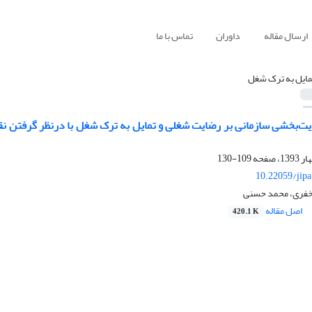
ارسال مقاله
داوران
تماس با ما
مایل به ترک شغل
یت‌بخشی سازمانی بر رضایت شغلی و تمایل به ترک شغل با درنظر گرفتن نق
109-130
10.22059/jip
خفری، محمد حسنی
اصل مقاله
420.1 K