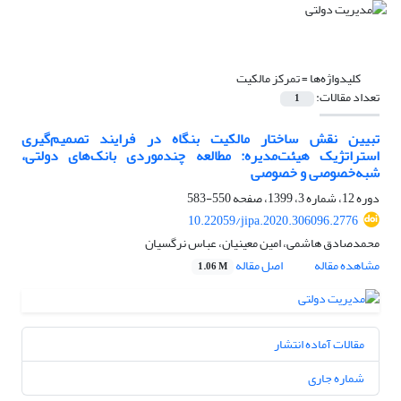
کلیدواژه‌ها =
تمرکز مالکیت
تعداد مقالات:
1
تبیین نقش ساختار مالکیت بنگاه در فرایند تصمیم‌گیری
استراتژیک هیئت‌مدیره: مطالعه چندموردی بانک‌های دولتی،
شبه‌خصوصی و خصوصی
دوره 12، شماره 3، 1399، صفحه
550-583
10.22059/jipa.2020.306096.2776
محمدصادق هاشمی، امین معینیان، عباس نرگسیان
مشاهده مقاله
اصل مقاله
1.06 M
مقالات آماده انتشار
شماره جاری