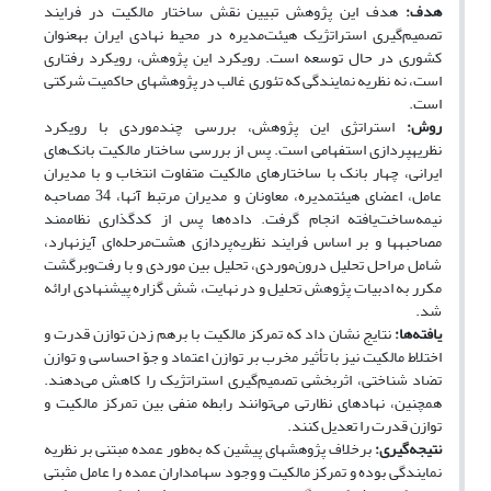
هدف:
هدف این پژوهش تبیین نقش ساختار مالکیت در فرایند
تصمیم‌گیری استراتژیک هیئت‌مدیره در محیط نهادی ایران به
عنوان
کشوری در حال توسعه است. رویکرد این پژوهش، رویکرد رفتاری
است، نه نظریه نمایندگی که تئوری غالب در پژوهش
های حاکمیت شرکتی
است.
روش:
استراتژی این پژوهش، بررسی چندموردی با رویکرد
نظریه‎پردازی استفهامی است. پس از بررسی ساختار مالکیت بانک‌های
ایرانی، چهار بانک با ساختارهای مالکیت متفاوت انتخاب و با مدیران
عامل، اعضای هیئت‎مدیره، معاونان و مدیران مرتبط آنها، 34 مصاحبه
نیمه‌ساخت‌یافته انجام گرفت. داده‌ها پس از کدگذاری نظام‎مند
مصاحبه‎ها و بر اساس فرایند نظریه‌پردازی هشت‌مرحله‌ای آیزنهارد،
شامل مراحل تحلیل درون‌موردی، تحلیل بین موردی و با رفت‎‌وبرگشت
مکرر به ادبیات پژوهش تحلیل و در نهایت، شش گزاره پیشنهادی ارائه
شد.
یافته‌ها:
نتایج نشان داد که تمرکز مالکیت با بر‌هم زدن توازن قدرت و
اختلاط مالکیت نیز با تأثیر مخرب بر توازن اعتماد و جوّ احساسی و توازن
تضاد شناختی، اثربخشی تصمیم‌گیری استراتژیک را کاهش می‌دهند.
همچنین، نهادهای نظارتی می‌توانند رابطه منفی بین تمرکز مالکیت و
توازن قدرت را تعدیل کنند.
نتیجه‌گیری:
برخلاف پژوهش‏های پیشین که به‌طور عمده مبتنی بر نظریه
نمایندگی بوده و تمرکز مالکیت و وجود سهام‎داران عمده را عامل مثبتی