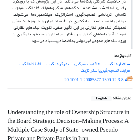
در حاکمیت شرکتی بنگاه‌ها می‌دانند، در این پژوهش که با رویکرد
رفتاری انجام شد، مشاهده شد که هم تمرکز و هم اختلاط مالکیت موجب
کاهش اثربخشی تصمیم‌گیری استراتژیک هیئت‎مدیره‌ها می‌شوند.
به‎دلیل اهمیت صنعت بانکداری در اقتصاد ایران و با توجه به نقش
تعدیلگر نهادهای نظارتی بر این تأثیر منفی، تقویت نهادهای نظارتی،
تقویت آیین‌نامه‌های کنترلی بر رفتار سهام‎داران عمده و جلوگیری از
ورود نهادهای عمومی غیردولتی به اقتصاد پیشنهاد می‌شود.
کلیدواژه‌ها
ساختار مالکیت
حاکمیت شرکتی
تمرکز مالکیت
اختلاط مالکیت
فرایند تصمیم‌گیری استراتژیک
20.1001.1.20085877.1399.12.3.8.4
عنوان مقاله
English
Understanding the role of Ownership Structure in
the Board Strategic Decision-Making Process: A
Multiple Case Study of State-owned, Pseudo-
Private and Private Banks in Iran