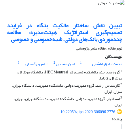
تبیین نقش ساختار مالکیت بنگاه در فرایند
تصمیم‌گیری استراتژیک هیئت‌مدیره: مطالعه
چندموردی بانک‌های دولتی، شبه‌خصوصی و خصوصی
نوع مقاله : مقاله علمی پژوهشی
نویسندگان
3
2
1
محمدصادق هاشمی
امین معینیان
عباس نرگسیان
1
گروه مدیریت، دانشکده کسب‌وکار HEC Montreal، دانشگاه مونترال،
مونترال، کانادا.
2
کارشناس ارشد، گروه مدیریت دولتی، دانشکده مدیریت، دانشگاه تهران،
تهران، ایران.
3
استادیار، گروه مدیریت دولتی، دانشکده مدیریت دانشگاه تهران، تهران،
ایران.
10.22059/jipa.2020.306096.2776
چکیده