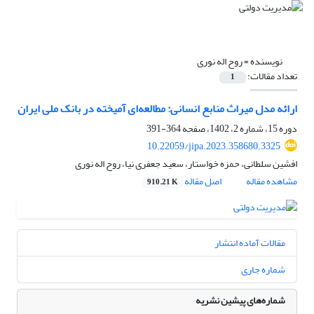
نویسنده =
روح اله نوری
تعداد مقالات:
1
ارائه مدل میراث منابع انسانی: مطالعه‌ای آمیخته در بانک ملی ایران
دوره 15، شماره 2، 1402، صفحه
364-391
10.22059/jipa.2023.358680.3325
افشین سلطانی، حمزه خواستار، سعید جعفری نیا، روح اله نوری
مشاهده مقاله
اصل مقاله
910.21 K
مقالات آماده انتشار
شماره جاری
شماره‌های پیشین نشریه