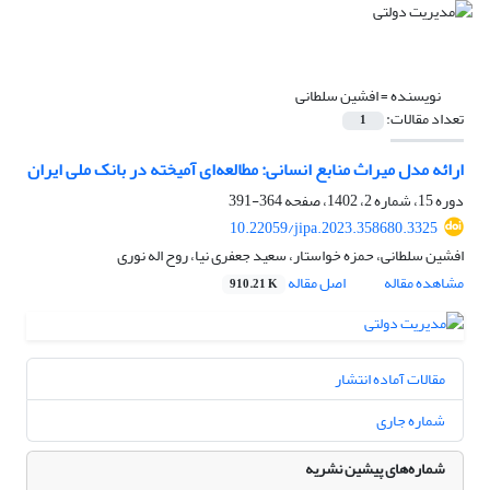
نویسنده =
افشین سلطانی
تعداد مقالات:
1
ارائه مدل میراث منابع انسانی: مطالعه‌ای آمیخته در بانک ملی ایران
دوره 15، شماره 2، 1402، صفحه
364-391
10.22059/jipa.2023.358680.3325
افشین سلطانی، حمزه خواستار، سعید جعفری نیا، روح اله نوری
مشاهده مقاله
اصل مقاله
910.21 K
مقالات آماده انتشار
شماره جاری
شماره‌های پیشین نشریه