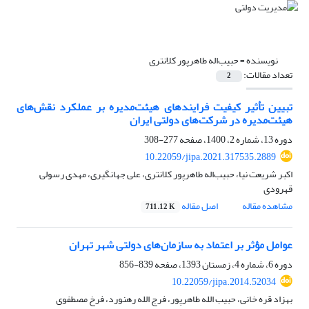
نویسنده =
حبیب‌اله طاهرپور کلانتری
تعداد مقالات:
2
تبیین تأثیر کیفیت فرایندهای هیئت‌مدیره بر عملکرد نقش‌های
هیئت‌مدیره در شرکت‌های دولتی ایران
دوره 13، شماره 2، 1400، صفحه
277-308
10.22059/jipa.2021.317535.2889
اکبر شریعت نیا، حبیب‌اله طاهرپور کلانتری، علی جهانگیری، مهدی رسولی
قهرودی
مشاهده مقاله
اصل مقاله
711.12 K
عوامل مؤثر بر اعتماد به سازمان‌های دولتی شهر تهران
دوره 6، شماره 4، زمستان 1393، صفحه
839-856
10.22059/jipa.2014.52034
بهزاد قره خانی، حبیب الله طاهرپور، فرج الله رهنورد، فرخ مصطفوی