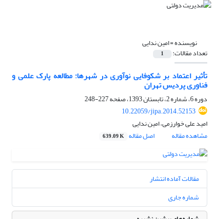
نویسنده =
امین ندایی
تعداد مقالات:
1
تأثیر اعتماد بر شکوفایی نوآوری در شهرها: مطالعه پارک علمی و
فناوری پردیس تهران
دوره 6، شماره 2، تابستان 1393، صفحه
227-248
10.22059/jipa.2014.52153
امید علی خوارزمی، امین ندایی
مشاهده مقاله
اصل مقاله
639.09 K
مقالات آماده انتشار
شماره جاری
شماره‌های پیشین نشریه