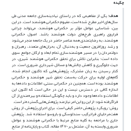
چکیده
هدف:
یکی از مفاهیمی که در راستای نهادینه‌سازی جامعه مدنی طی
سال‌های اخیر مطرح شده است، مفهوم حکمرانی هوشمند است. در این
بین، شناسایی عوامل مؤثر بر حکمرانی هوشمند، می‌تواند چراغی
فراروی راهبری طرح‌های دولت هوشمند باشد. اصول حکمرانی
هوشمند، به رضایتمندی همه عناصر حاضر در یک جامعه منجر می‌شود
و رشد روزافزون جمعیت و به‌دنبال آن، بحران‌های متعدد، رهبران و
دولت‏مردان را در مسیر هوشمندسازی تمام ابعاد و ارکان جوامع سوق
داده است؛ بنابراین تلاش برای تحقق حکمرانی هوشمند شهری، در
جهت جلوگیری و کاهش چالش‌ها و مسائل شهرداری ضروری است. در
کنار رسیدن به زبان مشترک، پژوهش‌هایی که تاکنون انجام شده،
گام‌های اولیه برای حرکت به‌سمت تحقق شهر هوشمند و حکمرانی
هوشمند بوده است. همچنین در حکمرانی سنتی، اطلاعات و داده‌ها به
اندازه کافی در دسترس نیست و این در حالی است که اکنون این
اطلاعات و داده‌ها وجود دارد و باید چگونگی استفاده و بهره‌مندی از آن
فراگرفته شود؛ از این رو این امر نیازمند پژوهش‌هایی گسترده‌تر است.
روش: رویکرد پژوهش حاضر کیفی است. برای اجرای پژوهش، از روش
هفت‌مرحلهای فراترکیب سندلوسکی و باروسو استفاده شد. پژوهش
جاری با مراجعه به کلیه منابع مرتبط با حکمرانی هوشمند و عوامل
ضروری وابسته به آن، مشتمل بر ۱۴۷۰ مقاله، کتاب و پایان‌نامه از منابع