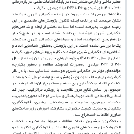
معتبر داخلی و خارجی منتشرشده در پایگاه اطلاعات علمی، در بازه زمانی
۱۳۹۰ تا ۱۴۰۱ خورشیدی و ۲۰۱۰ تا ۲۰۲۲ میلادی صورت گرفت.
یافته‌ها: بررسی ادبیات موجود در زمینه حکمرانی شهری هوشمند
نشان می‌دهد که برخلاف اینکه تاکنون پژوهش‌های متعددی در این
زمینه صورت پذیرفته است؛ اما تنها به بخشی از ابعاد و شاخص‌های
حکمرانی شهری هوشمند پرداخته شده است و در هیچ‌یک از
پژوهش‌های انجام‌شده، ابعاد و مقوله‌های حکمرانی شهری هوشمند
یک‌جا بررسی نشده است. در این پژوهش به‌منظور شناسایی ابعاد و
شاخص‌های حکمرانی شهری هوشمند، کلیه پژوهش‌های صورت‌گرفته
داخلی از سال ۱۳۹۰ تا ۱۴۰۱ و پژوهش‌های خارجی در این زمینه از سال
۲۰۱۰ تا ۲۰۲۲ میلادی، به‌صورت نظام‌مند مطالعه و به‌طور یکپارچه
مؤلفه‌های مؤثر در حکمرانی شهری هوشمند شناسایی شد. با در نظر
گرفتن میزان ارتباط با موضوع پژوهش، منابع اولیه غربال شد و تعداد
۱۰۶ منبع انتخاب و کدگذاری روی مفاهیم مستخرج از آن‌ها انجام شد. در
مجموع، بر اساس نتایج مرور نظام‌مند با رویکرد فراترکیب، چهار کد
انتخابی (اجتماعی، اقتصادی، فرهنگی و سیاسی) و ۱۰ کد محوری (مدیریت
خدمات، بهره‌وری، مدیریت و سازمان‏دهی، رهبری، قانون‏گذاری،
پشتیبانی و حمایت، کیفیت حکمرانی، مشارکت، آموزش و زیرساخت‌های
فناوری اطلاعات) استخراج شد.
نتیجه‌گیری: بیشترین تعداد مطالعات مربوط به مدیریت خدمات
الکترونیک، زیرساخت‌های فناوری اطلاعات و قانون‏گذاری الکترونیک و
کمترین تعداد در خصوص کیفیت در حکمرانی الکترونیک است.