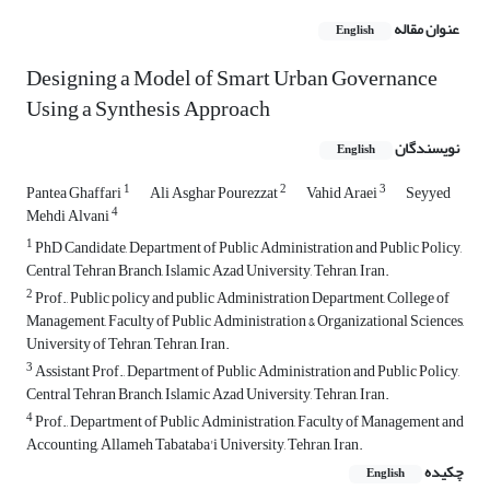
عنوان مقاله
English
Designing a Model of Smart Urban Governance
Using a Synthesis Approach
نویسندگان
English
1
2
3
Pantea Ghaffari
Ali Asghar Pourezzat
Vahid Araei
Seyyed
4
Mehdi Alvani
1
PhD Candidate, Department of Public Administration and Public Policy,
Central Tehran Branch, Islamic Azad University, Tehran, Iran.
2
Prof., Public policy and public Administration Department, College of
Management, Faculty of Public Administration & Organizational Sciences,
University of Tehran, Tehran, Iran.
3
Assistant Prof., Department of Public Administration and Public Policy,
Central Tehran Branch, Islamic Azad University, Tehran, Iran.
4
Prof., Department of Public Administration, Faculty of Management and
Accounting, Allameh Tabataba'i University, Tehran, Iran.
چکیده
English