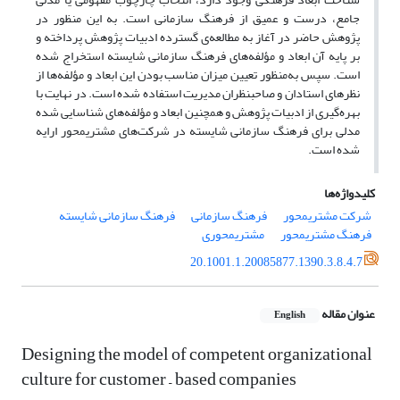
جامع، درست و عمیق از فرهنگ سازمانی است. به این منظور در
پژوهش حاضر در آغاز به مطالعه‌ی گسترده ادبیات پژوهش پرداخته و
بر پایه آن ابعاد و مؤلفه‌های فرهنگ سازمانی شایسته استخراج شده
است. سپس به‌منظور تعیین میزان مناسب بودن این ابعاد و مؤلفه‌ها از
نظرهای استادان و صاحبنظران مدیریت استفاده شده است. در نهایت با
بهره‌گیری از ادبیات پژوهش و همچنین ابعاد و مؤلفه‌های شناسایی شده
مدلی برای فرهنگ سازمانی شایسته در شرکت‌های مشتری‎محور ارایه
شده است.
کلیدواژه‌ها
شرکت مشتری‎محور
فرهنگ سازمانی
فرهنگ سازمانی شایسته
فرهنگ مشتری‎محور
مشتری‎محوری
20.1001.1.20085877.1390.3.8.4.7
عنوان مقاله
English
Designing the model of competent organizational
culture for customer – based companies