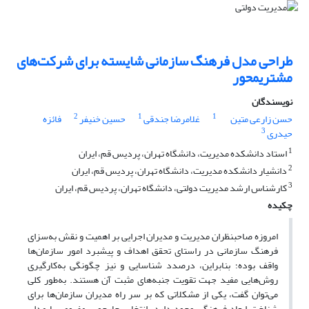
طراحی مدل فرهنگ سازمانی شایسته برای شرکت‌های
مشتری‎محور
نویسندگان
2
1
1
حسن زارعی متین
غلامرضا جندقی
حسین خنیفر
فائزه
3
حیدری
1
استاد دانشکده مدیریت، دانشگاه تهران، پردیس قم، ایران
2
دانشیار دانشکده مدیریت، دانشگاه تهران، پردیس قم، ایران
3
کارشناس ارشد مدیریت دولتی، دانشگاه تهران، پردیس قم، ایران
چکیده
امروزه صاحبنظران مدیریت و مدیران اجرایی بر اهمیت و نقش به‌سزای
فرهنگ سازمانی در راستای تحقق اهداف و پیشبرد امور سازمان‌ها
واقف بوده؛ بنابراین، درصدد شناسایی و نیز چگونگی به‌کارگیری
روش‌هایی مفید جهت تقویت جنبه‌های مثبت آن هستند. به‌طور کلی
می‌توان گفت، یکی از مشکلاتی که بر سر راه مدیران سازمان‌ها برای
شناخت ابعاد فرهنگی وجود دارد، انتخاب چارچوب مفهومی یا مدلی