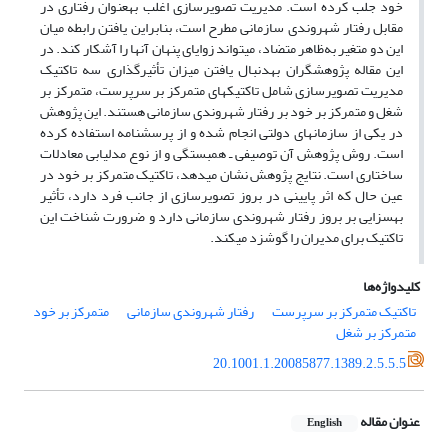
خود جلب کرده است. مدیریت تصویرسازی اغلب به‎عنوان رفتاری در
مقابل رفتار شهروندی سازمانی مطرح است، بنابراین یافتن رابطه میان
این دو متغیر به‌ظاهر متضاد، می‎تواند زوایای پنهان آن‎ها را آشکار کند. در
این مقاله پژوهشگران به‎دنبال یافتن میزان تأثیرگذاری سه تاکتیک
مدیریت تصویرسازی شامل تاکتیک‎های متمرکز بر سرپرست، متمرکز بر
شغل و متمرکز بر خود بر رفتار شهروندی سازمانی هستند. این پژوهش
در یکی از سازمان‎های دولتی انجام شده و از پرسشنامه استفاده کرده
است. روش پژوهش آن توصیفی ـ همبستگی و از نوع مدل‎یابی معادلات
ساختاری است. نتایج پژوهش نشان می‎دهد، تاکتیک متمرکز بر خود در
عین حال که اثر پایینی در بروز تصویرسازی از جانب فرد دارد، تأثیر
به‎سزایی بر بروز رفتار شهروندی سازمانی دارد و ضرورت شناخت این
تاکتیک برای مدیران را گوشزد می‎کند.
کلیدواژه‌ها
تاکتیک متمرکز بر سرپرست
رفتار شهروندی سازمانی
متمرکز بر خود
متمرکز بر شغل
20.1001.1.20085877.1389.2.5.5.5
عنوان مقاله
English