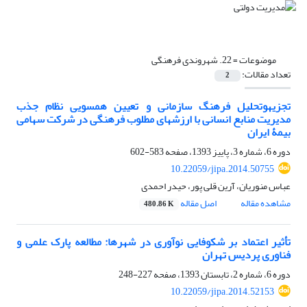
موضوعات =
22. شهروندی فرهنگی
تعداد مقالات:
2
تجزیه‎وتحلیل فرهنگ سازمانی و تعیین همسویی نظام جذب
مدیریت منابع انسانی با ارزش‏های مطلوب فرهنگی در شرکت سهامی
بیمۀ ایران
دوره 6، شماره 3، پاییز 1393، صفحه
583-602
10.22059/jipa.2014.50755
عباس منوریان، آرین قلی پور، حیدر احمدی
مشاهده مقاله
اصل مقاله
480.86 K
تأثیر اعتماد بر شکوفایی نوآوری در شهرها: مطالعه پارک علمی و
فناوری پردیس تهران
دوره 6، شماره 2، تابستان 1393، صفحه
227-248
10.22059/jipa.2014.52153