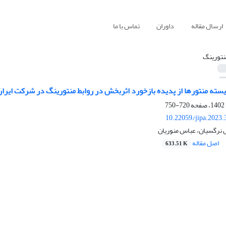
ارسال مقاله
داوران
تماس با ما
نتورینگ
سته منتورها از پدیده بازخورد اثربخش در روابط منتورینگ در شرکت ایرا
720-750
10.22059/jipa.2023
 نرگسیان، عباس منوریان
اصل مقاله
633.51 K