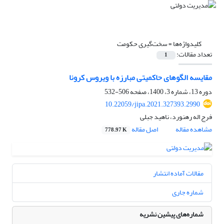
کلیدواژه‌ها =
سخت‌گیری حکومت
تعداد مقالات:
1
مقایسه الگوهای حاکمیتی مبارزه با ویروس کرونا
دوره 13، شماره 3، 1400، صفحه
506-532
10.22059/jipa.2021.327393.2990
فرج اله رهنورد، ناهید جبلی
مشاهده مقاله
اصل مقاله
778.97 K
مقالات آماده انتشار
شماره جاری
شماره‌های پیشین نشریه