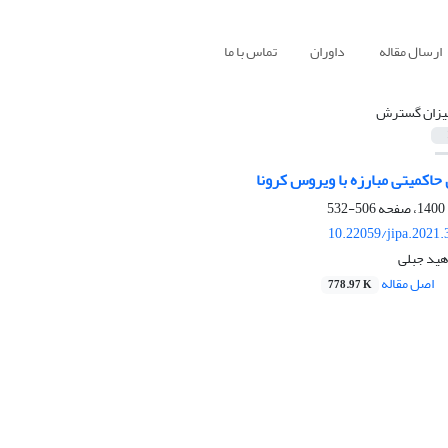
ارسال مقاله
داوران
تماس با ما
یزان گسترش
حاکمیتی مبارزه با ویروس کرونا
506-532
10.22059/jipa.2021
اهید جبلی
اصل مقاله
778.97 K