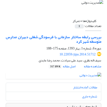
کلیدواژه‌ها =
تمرکز
تعداد مقالات:
1
بررسی رابطه ساختار سازمانی با فرسودگی شغلی دبیران مدارس
متوسطه شهر کرد
دوره 6، شماره 1، بهار 1393، صفحه
175-188
10.22059/jipa.2014.51712
سیف اله نظری، سید علی سیادت، محمد رضا عابدی
مشاهده مقاله
اصل مقاله
317.89 K
مقالات آماده انتشار
شماره جاری
شماره‌های پیشین نشریه