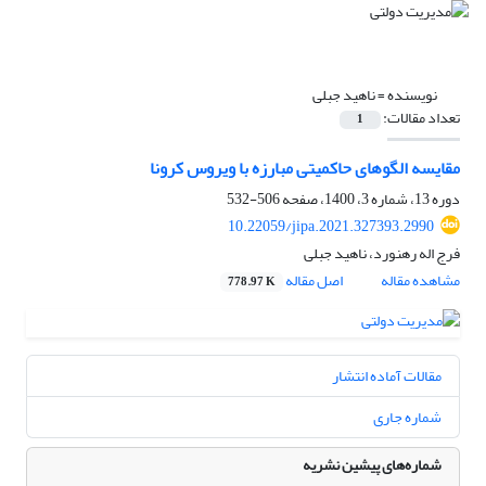
نویسنده =
ناهید جبلی
تعداد مقالات:
1
مقایسه الگوهای حاکمیتی مبارزه با ویروس کرونا
دوره 13، شماره 3، 1400، صفحه
506-532
10.22059/jipa.2021.327393.2990
فرج اله رهنورد، ناهید جبلی
مشاهده مقاله
اصل مقاله
778.97 K
مقالات آماده انتشار
شماره جاری
شماره‌های پیشین نشریه