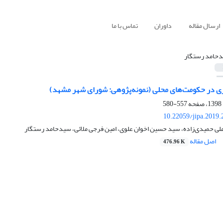
ارسال مقاله
داوران
تماس با ما
حامد رستگار
 در حکومت‌های محلی (نمونه‌پژوهی: شورای شهر مشهد)
557-580
10.22059/jipa.2019
 علی حمیدی‌زاده، سید حسین اخوان علوی، امین فرجی ملائی، سیدحامد رستگار
اصل مقاله
476.96 K