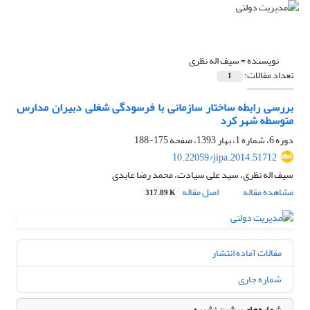
نویسنده =
سیف اله نظری
تعداد مقالات:
1
بررسی رابطه ساختار سازمانی با فرسودگی شغلی دبیران مدارس
متوسطه شهر کرد
دوره 6، شماره 1، بهار 1393، صفحه
175-188
10.22059/jipa.2014.51712
سیف اله نظری، سید علی سیادت، محمد رضا عابدی
مشاهده مقاله
اصل مقاله
317.89 K
مقالات آماده انتشار
شماره جاری
شماره‌های پیشین نشریه