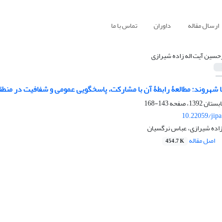
ارسال مقاله
داوران
تماس با ما
حسین آیت اله زاده شیرازی
طالعۀ رابطۀ آن با مشارکت، پاسخ‎گویی عمومی و شفافیت در منطقۀ 3 شهر تهران
143-168
10.22059/jip
زاده شیرازی، عباس نرگسیان
اصل مقاله
454.7 K