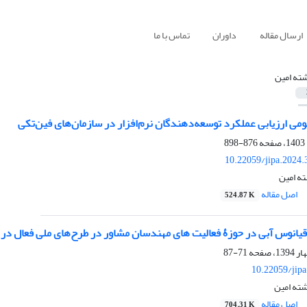
ارسال مقاله
داوران
تماس با ما
ته امین
ی ارزیابی عملکرد توسعه‌دهندگان نرم‌افزار در سازمان‌های فین‌تکی
876-898
10.22059/jipa.2024
ه امین
اصل مقاله
524.87 K
قیانوس آبی در حوزۀ فعالیت های مهندسان مشاور در طرح‌های ملی فعال د
71-87
10.22059/jip
ته امین
اصل مقاله
704.31 K