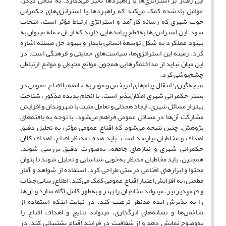
این رفتار بر استراتژی‌ها یا راهبردها تأثیر می‌گذارد. به سخن دیگر،
عوامل یادشده کمک می‌کند که راهبردها یا استراتژی‌های حکمرانی
خوب شهری که رسانه کارآمد و استراتژی ارتباط مؤثر است، انتخاب
شود. این استراتژی‌ها به‌قطع پیامدهایی دارند که از آن جمله می‏توان به
بهبود عملکرد به شکل توسعۀ انسانی پایدار و بهبود حل مسئله اشاره
کرد. زمینه این استراتژی‌ها، سیاست‌های حمایتی و فرهنگی است. در
این میان نباید از مداخله‌گرهایی همچون موانع محیطی و موانع ارتباطی
چشم‌پوشی کرد.
نتیجه‌گیری: انتقال پیام‌های اثربخش و مؤثر به جامعه با اقناع عمومی در
بستر حکمرانی شهری امکان‌پذیر است. با انجام پدیده مذکور، شناخت
بهتر از مسائل شهری، ایجاد همدلی و تعامل مثبت با شهروندان و افزایش
مشارکت آن‌ها در مسائل عمومی فراهم می‌شود. با توجه به یافته‌های
پژوهش، چنین نتیجه می‌شود که اقناع عمومی مؤثر، به تحلیل دقیق
اهداف و مخاطبان نیازمند است. باید هدف مدنظر اقناع، اهداف کلان
حکمرانی شهری و نیازهای جامعه، به‌صورت دقیق بررسی شوند.
همچنین، باید مخاطبان مدنظر به‌خوبی شناسایی و تحلیل شوند تا بتوان
محتوا و ابزارهای اقناعی درستی طراحی کرد. استفاده از شواهد و آمار
مطمئن، به افزایش اعتبار اقناع عمومی کمک می‌کند. اطلاع‌رسانی جذاب
و فهم‌پذیر نیز، می‏تواند مخاطبان را بهتر و به‌طور کامل آگاه سازد و آن‌ها
را به پذیرش ایده مدنظر ترغیب کند. در نهایت اینکه استفاده از
شاخص‌ها و نشانه‌های اثرگذاری، می‏تواند نتایج و اهداف اقناع را
به‌وضوح نمایش دهد و از شفافیت در فرایند اقناع پشتیبانی کند. در