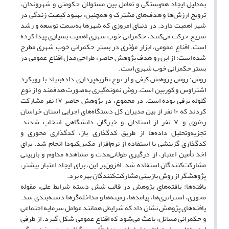
به‌دلیل ایجاد هم‌بستگی و تعامل بین مسئولان حکومتی و شهروندان،
ترویج ارزش‌ها و هدف‌های مشترک و همچنین، بهبود کیفیت زندگی در
شهر اهمیت دارد. در دنیای امروزی که شهرها به‌سمت توسعه و رشد
سریع حرکت می‌کنند، حکمرانی خوب شهری اهمیت بسیاری پیدا کرده
است. اقناع عمومی، ابزار مؤثری در بستر حکمرانی خوب شهری مطرح
شده است؛ از این رو هدف پژوهش حاضر، طراحی مدل اقناع عمومی در
بستر حکمرانی خوب شهری است.
روش: روش پژوهش کیفی و از نوع نظریه‌پردازی داده‌بنیاد با رویکرد
اشتراوس و کوربین است. روش نمونه‌گیری به‌صورت هدفمند و از نوع
گلوله برفی بوده است. در مجموع، در پژوهش حاضر ۱۷ نفر مشارکت
کردند که ۱۰ نفر از بین مدیران کل دستگاه‌های اجرایی استان خراسان
رضوی و ۷ نفر از استادان و خبرگان دانشگاهی انتخاب شدند.
تجزیه‌وتحلیل داده‌ها از طریق کدگذاری باز، کدگذاری محوری و
کدگذاری گزینشی با استفاده از نرم‌افزار مکس‌کیودا انجام شد. برای
اخذ تأمین اعتبار، از درگیری طولانی‌مدت و مشاهده مداوم و بازبینی
مشارکت‌کنندگان استفاده شد. افزون‌بر این، برای ایجاد اعتبار بیشتر،
پژوهشگر از روش بازبینی مشارکت‌کنندگان بهره برد.
یافته‌ها: یافته‌های پژوهش در قالب شش دسته شرایط علی، مقوله
محوری، استراتژی‌ها، پیامدها، زمینه‌ها و مداخله‌گرها دسته‌بندی شد.
یافته‌های پژوهش نشان داد که شرایطی همانند عوامل سرمایه اجتماعی
و حکمرانی مسائل، باعث می‌شود که اقناع عمومی شکل گیرد. از طرفی