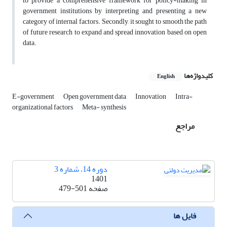
to provide a comprehensive framework for policy-making in
government institutions by interpreting and presenting a new
category of internal factors. Secondly, it sought to smooth the path
of future research to expand and spread innovation based on open
data.
کلیدواژه‌ها
English
E-government
Open government data
Innovation
Intra-
organizational factors
Meta- synthesis
مراجع
دوره 14، شماره 3
1401
صفحه
479-501
فایل ها