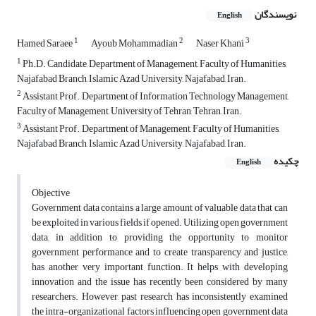
نویسندگان
English
1
2
3
Hamed Saraee
Ayoub Mohammadian
Naser Khani
1
Ph.D. Candidate, Department of Management, Faculty of Humanities,
Najafabad Branch, Islamic Azad University, Najafabad, Iran.
2
Assistant Prof., Department of Information Technology Management,
Faculty of Management, University of Tehran, Tehran, Iran.
3
Assistant Prof., Department of Management, Faculty of Humanities,
Najafabad Branch, Islamic Azad University, Najafabad, Iran.
چکیده
English
Objective
Government data contains a large amount of valuable data that can
be exploited in various fields if opened. Utilizing open government
data, in addition to providing the opportunity to monitor
government performance and to create transparency and justice,
has another very important function. It helps with developing
innovation and the issue has recently been considered by many
researchers. However, past research has inconsistently examined
the intra-organizational factors influencing open government data