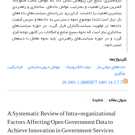
نتیجه‌گیری: نتایج این پژوهش نشان داد که عوامل سخت فناورانه،
کمترین میزان اهمیت و به‌ترتیب عوامل داده‌ای، ساختاری و راهبردی
بیشترین اهمیت را داشتند. از این رو، در راستای سیاست‌های داده‌های
باز، نیاز است ابتدا موضوع نحوه دسترسی به داده‌ها و سپس کیفیت
داده‌ها در اولویت سیاست‌گذاران قرار گیرد، در حوزه سیاست‌های
ساختاری نیاز است که نحوه بسیج منابع و امکانات در کانون توجه قرار
گیرد و در حوزه سیاست‌های راهبردی، باید نحوه تعامل با ذی‏نفعان
تبیین شود.
کلیدواژه‌ها
داده‌های دولتی باز
دولت الکترونیک
عوامل درون‌سازمانی
فراترکیب
نوآوری
20.1001.1.20085877.1401.14.3.7.7
عنوان مقاله
English
A Systematic Review of Intra-organizational
Factors Affecting Open Government Data to
Achieve Innovation in Government Services