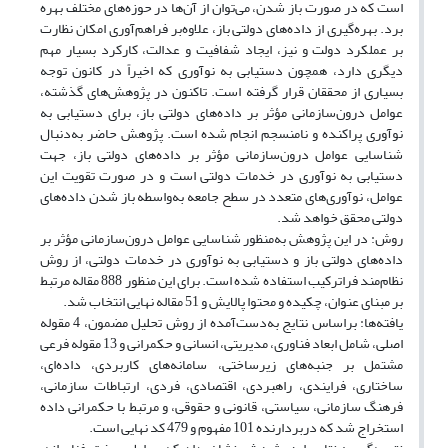
است که در صورت باز شدن، می‌توان از آن‌ها در حوزه‌های مختلف بهره‌
برد. بهره‌گیری از داده‌های دولتی باز، علاوه‌بر فراهم‌آوری امکان نظارت
بر عملکرد دولت و نیز، ایجاد شفافیت و عدالت، کارکرد بسیار مهم
دیگری دارد، همچون دستیابی به نوآوری که اخیراً در کانون توجه
بسیاری از محققان قرار گرفته است.
تاکنون در پژوهش‌های گذشته،
عوامل درون‌سازمانی مؤثر بر داده‌های دولتی باز، برای دستیابی به
نوآوری پراکنده و نامنسجم انجام شده است. پژوهش‌ حاضر به‌دنبال
شناسایی عوامل درون‌سازمانی مؤثر بر داده‌های دولتی باز، جهت
دستیابی به نوآوری در خدمات دولتی است و در صورت تقویت این
عوامل، نوآوری‌های متعدد در سطح جامعه به‌واسطه باز شدن داده‌های
دولتی محقق خواهد شد.
روش: در این پژوهش به‌منظور شناسایی عوامل درون‌سازمانی مؤثر بر
داده‌های دولتی باز و دستیابی به نوآوری در خدمات دولتی، از روش
نظام‌مند فراترکیب استفاده شده است. برای این منظور 888 مقاله مرتبط
بر مبنای عنوان، چکیده و محتوا پالایش و 51 مقاله نهایی انتخاب شد.
یافته‌ها: براساس نتایج به‌دست‌آمده از روش تحلیل مضمون، 4 مقوله
اصلی، شامل ابعاد فناوری، مدیریتی، انسانی و حکمرانی و 13 مقوله فرعی
مشتمل بر جنبه‌های زیرساختی، سامانه‌های کاربردی، داده‌ای،
ساختاری، فرایندی، راهبردی، اقتصادی، فردی، ارتباطات سازمانی،
فرهنگ سازمانی، سیاستی، قانونی و حقوقی، و مرتبط با حکمرانی داده
استخراج شد که دربردارنده 101 مفهوم و 479 کد نهایی است.