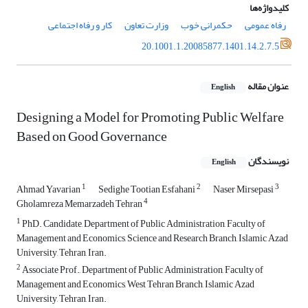
کلیدواژه‌ها
رفاه عمومی
حکمرانی خوب
وزارت تعاون
کار و رفاه اجتماعی
20.1001.1.20085877.1401.14.2.7.5
عنوان مقاله
English
Designing a Model for Promoting Public Welfare
Based on Good Governance
نویسندگان
English
1
2
3
Ahmad Yavarian
Sedighe Tootian Esfahani
Naser Mirsepasi
4
Gholamreza Memarzadeh Tehran
1
PhD. Candidate, Department of Public Administration, Faculty of
Management and Economics, Science and Research Branch, Islamic Azad
University, Tehran, Iran.
2
Associate Prof., Department of Public Administration, Faculty of
Management and Economics, West Tehran Branch, Islamic Azad
University, Tehran, Iran.