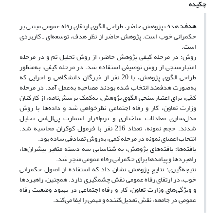
چکیده
هدف:
هدف پژوهش حاضر، طراحی الگوی ارتقای رفاه عمومی مبتنی بر
حکمرانی خوب است. پژوهش حاضر از نظر هدف، توسعه‌ای ـ کاربردی
است.
روش: در مرحله کیفی پژوهش حاضر، از روش تحلیل تم و در مرحله
اعتبارسنجی از روش توصیفی استفاده شد. در مرحله کیفی، به‌منظور
طراحی الگوی پژوهش، با 20 نفر از خبرگان دانشگاهی و اجرایی که
به‌صورت هدفمند انتخاب شده بودند مصاحبه به‌عمل آمد. در مرحله
کمّی، برای اعتبارسنجی الگوی پژوهش، به‌کمک پرسش‌نامه، از کارکنان
وزارت تعاون، کار و رفاه اجتماعی نظرخواهی شد و داده‌ها با روش
مدل‌سازی معادلات ساختاری و نرم‌افزار اسمارت پی‌ال‌اس تحلیل
شدند. حجم نمونه، تعداد 216 نفر با فرمول کوکران محاسبه شد.
انتخاب اعضای نمونه در مرحله کمی، به‌روش تصادفی ساده بود.
یافته‌ها: یافته‌های پژوهش، به شناسایی سه دسته متغیر پیشران‌ها،
راهبردها و پیامدها برای حکمرانی رفاه عمومی منجر شد.
نتیجه‌گیری: نتایج پژوهش نشان داد که استفاده از اصول حکمرانی
خوب، در ارتقای رفاه عمومی نقش چشمگیری دارد. همچنین، راهبردها
و ویژگی‌های وزارت تعاون، کار و رفاه اجتماعی در بهبود وضعیت رفاه
عمومی در جامعه، نقش تعدیل‌کننده‌ و مهمی را ایفا می‌کند.