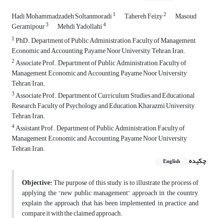
1
2
Hadi Mohammadzadeh Soltanmoradi
Tahereh Feizy
Masoud
3
4
Geramipour
Mehdi Yadollahi
1
PhD., Department of Public Administration, Faculty of Management,
Economic and Accounting, Payame Noor University, Tehran, Iran.
2
Associate Prof., Department of Public Administration, Faculty of
Management, Economic and Accounting, Payame Noor University,
Tehran, Iran.
3
Associate Prof., Department of Curriculum Studies and Educational
Research, Faculty of Psychology and Education, Kharazmi University,
Tehran, Iran.
4
Assistant Prof., Department of Public Administration, Faculty of
Management, Economic and Accounting, Payame Noor University,
Tehran, Iran.
چکیده
English
Objective:
The purpose of this study is to illustrate the process of
applying the “new public management” approach in the country,
explain the approach that has been implemented in practice and
compare it with the claimed approach.