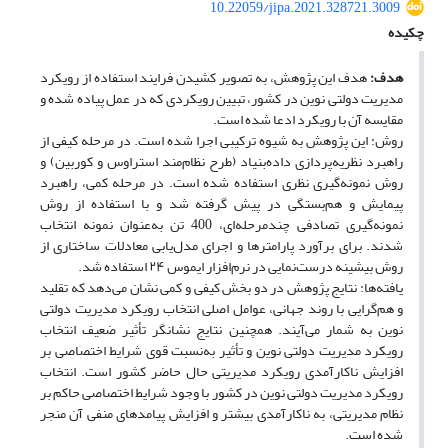
10.22059/jipa.2021.328721.3009
چکیده
هدف:
هدف این پژوهش، به تصویر کشیدن فرایند استفاده از رویکرد
مدیریت دولتی نوین در کشور، تبیین رویکردی که در عمل پیاده شده و
مقایسه آن با رویکرد ادعا شده است.
روش: این پژوهش به شیوه ترکیبی اجرا شده است. در مرحله کیفی از
راهبرد نظریه‌پردازی داده‌بنیاد (طرح نظام‌مند استراوس و کوربین) و
روش نمونه‌گیری نظری استفاده شده است. در مرحله کمی، راهبرد
پیمایش و هم‌بستگی در پیش گرفته شد و با استفاده از روش
نمونه‌گیری تصادفی چندمرحله‌ای، 400 تن به‌عنوان نمونه انتخاب
شدند. برای برآورد پارامترها و اجرای مدل‌یابی معادلات ساختاری از
روش بیشینه درست‌نمایی در نرم‌افزار ایموس ۲۴ استفاده شد.
یافته‌ها: نتایج پژوهش در دو بخش کیفی و کمی نشان می‌دهد که تقلید
و هم‌گرایی با روند جهانی، عوامل اصلی انتخاب رویکرد مدیریت دولتی
نوین به شمار می‌آیند. همچنین نتایج نشانگر تأثیر ضعیف انتخاب
رویکرد مدیریت دولتی نوین و تأثیر به‌نسبت قوی شرایط اختصاصی بر
افزایش ناکارآمدی رویکرد مدیریتی حال حاضر کشور است. انتخاب
رویکرد مدیریت دولتی نوین در کشور با وجود شرایط اختصاصی حاکم بر
نظام مدیریتی، به ناکارآمدی بیشتر و افزایش پیامدهای منفی آن منجر
شده است.