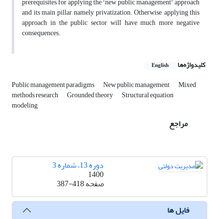
prerequisites for applying the “new public management” approach
and its main pillar, namely privatization. Otherwise, applying this
approach in the public sector will have much more negative
consequences.
کلیدواژه‌ها
English
Public management paradigms
New public management
Mixed
methods research
Grounded theory
Structural equation
modeling
مراجع
دوره 13، شماره 3
1400
صفحه
387-418
فایل ها