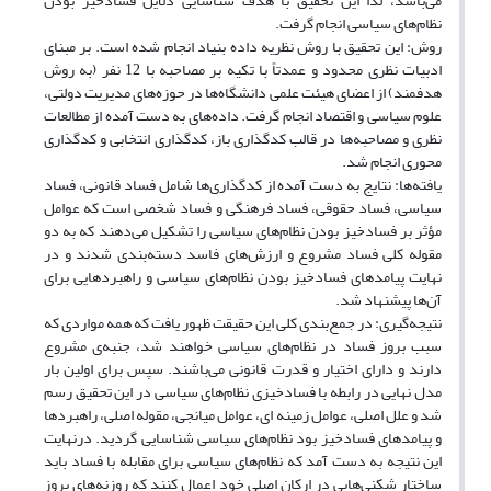
می‌باشد، لذا این تحقیق با هدف شناسایی دلایل فسادخیر بودن
نظام‌های سیاسی انجام گرفت.
روش: این تحقیق با روش نظریه داده بنیاد انجام شده است. بر مبنای
ادبیات نظری محدود و عمدتاً با تکیه بر مصاحبه با 12 نفر (به روش
هدفمند) از اعضای هیئت علمی دانشگاه‌ها در حوزه‌های مدیریت دولتی،
علوم سیاسی و اقتصاد انجام گرفت. داده‌های به دست آمده از مطالعات
نظری و مصاحبه‌ها در قالب کدگذاری باز، کدگذاری انتخابی و کدگذاری
محوری انجام شد.
یافته‌ها: نتایج به دست آمده از کدگذاری‌ها شامل فساد قانونی، فساد
سیاسی، فساد حقوقی، فساد فرهنگی و فساد شخصی است که عوامل
مؤثر بر فساد‌خیز بودن نظام‌های سیاسی را تشکیل می‌دهند که به دو
مقوله کلی فساد مشروع و ارزش‌های فاسد دسته‌بندی شدند و در
نهایت پیامد‌های فساد‌خیز بودن نظام‌های سیاسی و راهبرد‌هایی برای
آن‌ها پیشنهاد شد.
نتیجه‌گیری: در جمع‌بندی کلی این حقیقت ظهور یافت که همه مواردی که
سبب بروز فساد در نظام‌های سیاسی خواهند شد، جنبه‌ی مشروع
دارند و دارای اختیار و قدرت قانونی می‌باشند. سپس برای اولین بار
مدل نهایی در رابطه با فسادخیزی نظام‌های سیاسی در این تحقیق رسم
شد و علل اصلی، عوامل زمینه ای، عوامل میانجی، مقوله اصلی، راهبرد‌ها
و پیامد‌های فسادخیز بود نظام‌های سیاسی شناسایی گردید. در‌نهایت
این نتیجه به دست آمد که نظام‌های سیاسی برای مقابله با فساد باید
ساختار شکنی‌هایی در ارکان اصلی خود اعمال کنند که روزنه‌های بروز