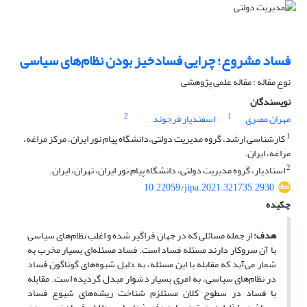
فساد مشروع؛ چرایی فساد‌خیز بودن نظام‌های سیاسی
نوع مقاله : مقاله علمی پژوهشی
نویسندگان
2
1
مهران مصری
اسفندیار فرجوند
1
کارشناسی ارشد، گروه مدیریت دولتی،دانشگاه پیام نور ایران، مرکز مراغه،
مراغه، ایران.
2
استادیار، گروه مدیریت دولتی، دانشگاه پیام نور ایران، تهران، ایران.
10.22059/jipa.2021.321735.2930
چکیده
هدف:
از جمله مسائلی که در جهان فراگیر شده و اغلب نظام‌های سیاسی
با آن سروکار دارند مسئله فساد است. فساد مسئله‌ای بسیار مخرب به
شمار می‌آید که مقابله با این مسئله، به دلیل شیوه‌های گوناگون فساد
در نظام‌های سیاسی، به امری بسیار دشوار مبدل گردیده است. مقابله
با فساد در سطوح کلان مستلزم شناخت ریشه‌های شیوع فساد