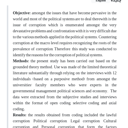
چکیده
English
Objective:
amongst the issues that have become pervasive in the
world and most of the political systems are to deal therewith is the
issue of corruption which is enumerated amongst the very
devastative problems and confrontation with it is very difficult due
to the various methods applied in the political systems. Countering
corruption at the macro level requires recognizing the roots of the
prevalence of corruption, Therefore, this study was conducted to
identify the reasons for the corruption of political systems.
Methods:
the present study has been carried out based on the
grounded theory method. Use was made of the limited theoretical
literature substantially through relying on the interviews with 12
individuals (based on a purposive method) from amongst the
universities' faculty members who were experts in the
governmental management, political sciences and economy. The
data were extracted from the subjective studies and interviews
within the format of open coding, selective coding and axial
coding
.
Results:
the results obtained from coding included the lawful
corruption, Political corruption, Legal corruption, Cultural
corruption and Personal corruption that form the factors