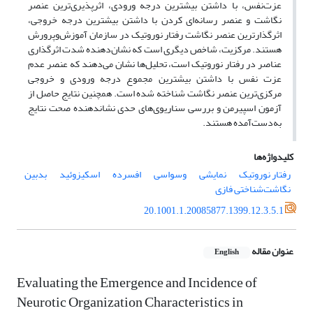
عزت‌نفس، با داشتن بیشترین درجه ورودی، اثرپذیری‌ترین عنصر
نگاشت و عنصر رسانه‌ای کردن با داشتن بیشترین درجه خروجی،
اثرگذارترین عنصر نگاشت رفتار نوروتیک در سازمان آموزش‌وپرورش
هستند. مرکزیت، شاخص دیگری است که نشان‌دهنده شدت اثرگذاری
عناصر در رفتار نوروتیک است، تحلیل‌ها نشان می‌دهند که عنصر عدم
عزت‌ نفس با داشتن بیشترین مجموع درجه ورودی و خروجی
مرکزی‌ترین عنصر نگاشت شناخته ‌شده است. همچنین نتایج حاصل از
آزمون اسپیرمن و بررسی سناریوی‌های حدی نشان
دهنده صحت نتایج
به‌دست‌آمده هستند.
کلیدواژه‌ها
رفتار نوروتیک
نمایشی
وسواسی
افسرده
اسکیزوئید
بدبین
نگاشت‌شناختی فازی
20.1001.1.20085877.1399.12.3.5.1
عنوان مقاله
English
Evaluating the Emergence and Incidence of
Neurotic Organization Characteristics in