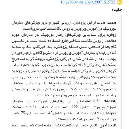
10.22059/jipa.2020.299715.2722
چکیده
هدف:
هدف از این پژوهش، ارزیابی ظهور و بروز ویژگی‌های سازمان
نوروتیک در آموزش‌وپرورش با روش نگاشت
شناختی فازی است.
روش:
برای شناسایی ویژگی‌های رفتار نوروتیک در سازمان مورد
مطالعه، از روش نگاشت‌شناختی فازی استفاده ‌شده است. در نخستین
گام بعد از مشخص شدن مسئله پژوهش، ابتدا خبرگانی انتخاب شدند
که در رابطه با سازمان آموزش‌وپرورش از دانش و آگاهی لازم برخوردار
بودند. بعد از مشخص شدن خبرگان پژوهش، پژوهشگر به استخراج
نقشه ذهنی خبرگان اقدام کرده است. به این صورت که با انجام جلسات
گروهی فکری از خبرگان خواسته شد تا ویژگی‌های مد نظر را با توجه به
بعد مشخص‌شده روی فلیپ چارت نوشته و مکتوب کنند. بعد از رسیدن
به اشباع نظری، تسهیلگر گروه، پاسخ‌ها را بر اساس بعد‌های
مشخص‌شده، دسته‌بندی کرد، سپس روابط علی بین عناصر هر بعد و
روابط با عناصر سایر بعد‌ها بررسی و ترسیم ‌شده است.
یافته‌ها:
نگاشت‌شناختی علی رفتارهای نوروتیک در سازمان
آموزش‌وپرورش شامل 122 عنصر
است. تحلیل نگاشت به‌کمک
نشان داده که این عناصر شامل 45 عنصر معمولی، 75 عنصر
FCMaper
فرستنده و 2 عنصر دریافت‌کننده
هستند.
نتیجه‌گیری:
نتایج حاصل از نگاشت نشان داده است که عنصر عدم